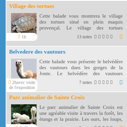
Village des tortues
Cette balade vous montrera le village
des tortues situé en plein maquis
provençal. Le village des tortues
recueille toutes les tortues et plus
1h
13 notes
particulièrement la tortue d'Hermann.
Belvedere des vautours
Cette balade vous présente le belvédère
des vautours dans les gorges de la
Jonte. Le belvédère des vautours
présente le site de réintroduction de
2havec visite
7 notes
quatre espèces de vautours.
de l'exposition
Parc animalier de Sainte Croix
Le parc animalier de Sainte Croix est
une agréable visite à travers la forêt, les
étangs et la prairie. Les ours, les loups,
les cervidés, ... du parc animalier de