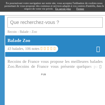
recoin
.fr
En poursuivant votre navigation sur notre site, vous acceptez l'utilisation de cookies nous
permettant de vous proposer des contenus et services adaptés à vos centres d'intérêts, dans le
respect de votre vie privée.
En savoir plus
Fermer
Recoin
›
Balade
›
Zoo
Balade Zoo
43
balades,
106
notes
Recoins de France vous propose les meilleures balades
Zoo.Recoins de France vous présente quelques parcs
animaliers ou zoos, grands ou petits, connus ou à
découvrir de tous les coins de France.