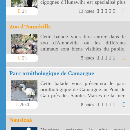
cigognes d'Hunawihr est spécialisé plus
particulièrement dans la conservation de
2h
13 notes
la cigogne blanche, emblème de la
région Alsace et de la loutre d'Europe.
Zoo d'Amnéville
Cette balade vous fera entrer dans le
zoo d'Amnéville où les différents
animaux sont biens visibles du public.
Les enfants et les grands apprécieront
2h
5 notes
les différents spectacles.
Parc ornithologique de Camargue
Cette balade vous présentera le parc
ornithologique de Camargue au Pont du
Gau près des Saintes Maries de la mer.
Le Parc ornithologique de Camargue est
2h30
8 notes
situé au coeur de la Camargue, le
flamant rose y est roi.
Nausicaá