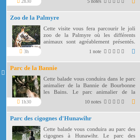
2h30
5 notes
Sainte Croix sont particulièrement bien
visibles.
Zoo de la Palmyre
Cette visite vous fera parcourir le joli
zoo de la Palmyre où les différents
animaux sont agréablement présentés.
Les enfants et les grands apprécieront
3h
1 note
les différents spectacles et une mention
tout de même à l'enclos des girafes.
Parc de la Bannie
Cette balade vous conduira dans le parc
animalier de la Bannie de Bourbonne
les Bains. Le parc animalier de la
Bannie vous présente les animaux
1h30
10 notes
sauvages de la région.
Parc des cigognes d'Hunawihr
Cette balade vous conduira au parc des
cigognes à Hunawihr. Le parc des