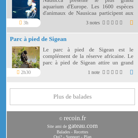
Nausicca présente le plus grand
aquarium d'Europe. Les 1600 espèces
d'animaux de Nausicaa participent aux
spectacles de l'océan et de ses rivages.
3h
3 notes
Parc à pied de Sigean
Le parc à pied de Sigean est le
complément de la réserve africaine. Le
parc à pied de Sigean attire un grand
nombre d'oiseaux migrateurs ou locaux.
2h30
1 note
Plus de balades
recoin.fr
©
gateau.com
Site ami de
Balades
-
Recettes
Qui?
-
Support
-
Plan