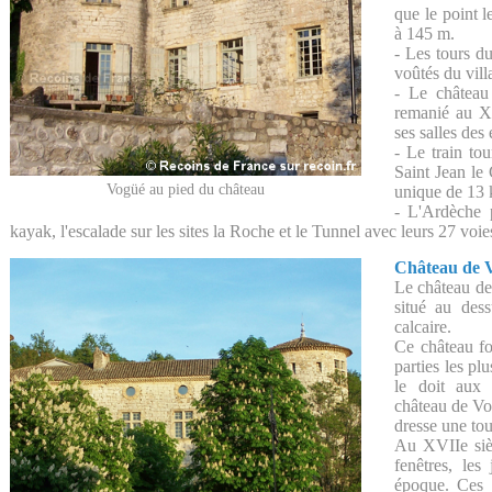
que le point 
à 145 m.
- Les tours d
voûtés du vill
- Le château
remanié au XV
ses salles des
- Le train to
Saint Jean le 
Vogüé au pied du château
unique de 13
- L'Ardèche 
kayak, l'escalade sur les sites la Roche et le Tunnel avec leurs 27 voi
Château de 
Le château de
situé au des
calcaire.
Ce château fo
parties les pl
le doit aux
château de Vo
dresse une tou
Au XVIIe sièc
fenêtres, les
époque. Ces j