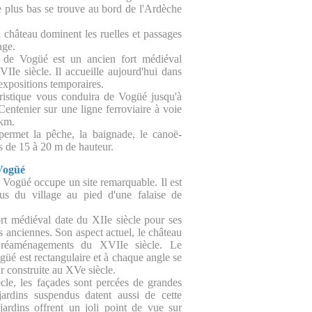
le plus bas se trouve au bord de l'Ardèche
u château dominent les ruelles et passages
age.
 de Vogüé est un ancien fort médiéval
IIe siècle. Il accueille aujourd'hui dans
 expositions temporaires.
uristique vous conduira de Vogüé jusqu'à
Centenier sur une ligne ferroviaire à voie
 km.
permet la pêche, la baignade, le canoë-
es de 15 à 20 m de hauteur.
Vogüé
 Vogüé occupe un site remarquable. Il est
sus du village au pied d'une falaise de
rt médiéval date du XIIe siècle pour ses
us anciennes. Son aspect actuel, le château
 réaménagements du XVIIe siècle. Le
güé est rectangulaire et à chaque angle se
r construite au XVe siècle.
le, les façades sont percées de grandes
 jardins suspendus datent aussi de cette
ardins offrent un joli point de vue sur