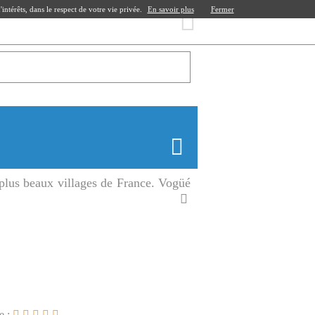
ntérêts, dans le respect de votre vie privée.
En savoir plus
Fermer
plus beaux villages de France. Vogüé
e :