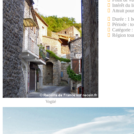
Intérêt du l
Attrait pour
Durée : 1 h
Période : to
Catégorie :
Région tou
Vogüé