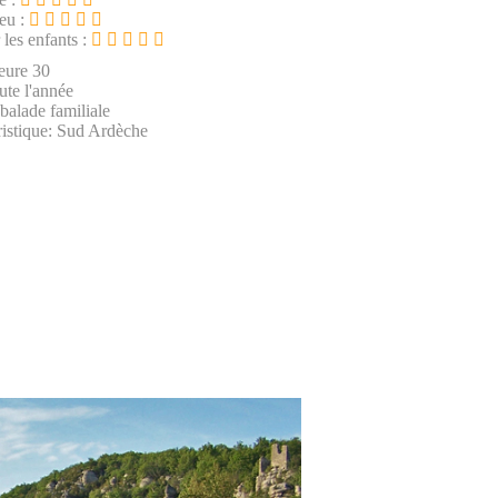
ieu :
 les enfants :
eure 30
ute l'année
 balade familiale
ristique: Sud Ardèche