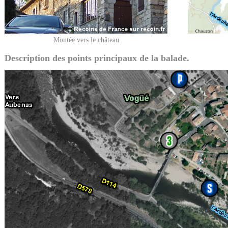
Montée vers le château
Description des points principaux de la balade.