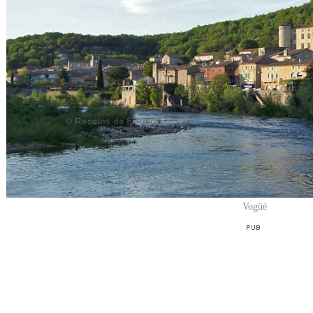
Vogüé