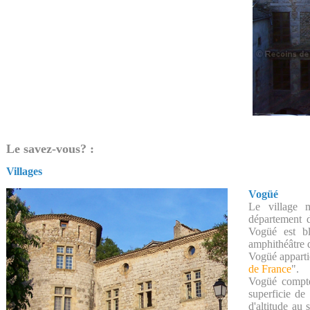
Le savez-vous? :
Villages
Vogüé
Le village 
département 
Vogüé est bl
amphithéâtre 
Vogüé appartie
de France
".
Vogüé compt
superficie de
d'altitude au