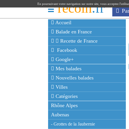
recoin
.fr
En poursuivant votre navigation sur notre site, vous acceptez l'utilis
Pa
Accueil
Balade en France
Recette de France
Facebook
Google+
Mes balades
Nouvelles balades
Villes
Catégories
Rhône Alpes
Aubenas
- Grottes de la Jaubernie