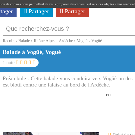
ation de cookies nous permettant de vous proposer des contenus et services adaptés à vos centres d'i
rtager
Partager
Partager
Recoin
›
Balade
›
Rhône Alpes
›
Ardèche
›
Vogüé
›
Vogüé
Balade à Vogüé, Vogüé
1
note
Préambule :
Cette balade vous conduira vers Vogüé un des 
est blotti contre une falaise au bord de l'Ardèche.
Point de vu