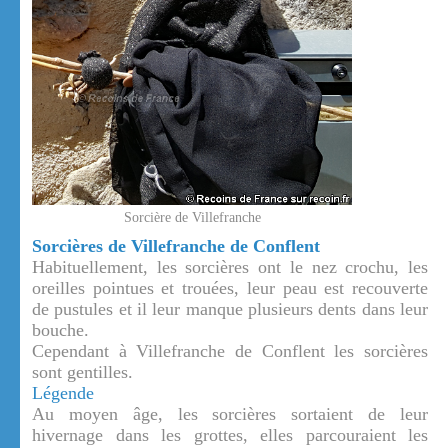
Sorcière de Villefranche
Sorcières de Villefranche de Conflent
Habituellement, les sorcières ont le nez crochu, les
oreilles pointues et trouées, leur peau est recouverte
de pustules et il leur manque plusieurs dents dans leur
bouche.
Cependant à Villefranche de Conflent les sorcières
sont gentilles.
Légende
Au moyen âge, les sorcières sortaient de leur
hivernage dans les grottes, elles parcouraient les