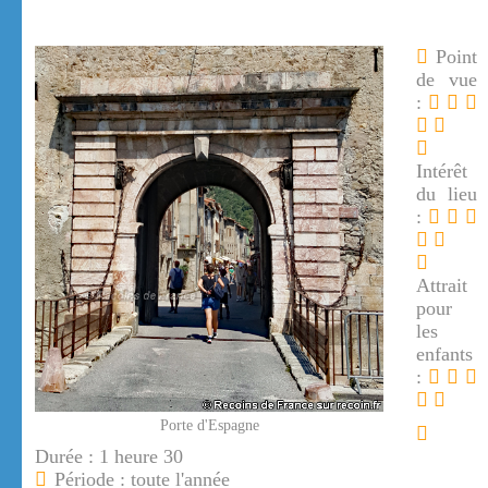
Point
de vue
:
Intérêt
du lieu
:
Attrait
pour
les
enfants
:
Porte d'Espagne
Durée : 1 heure 30
Période : toute l'année