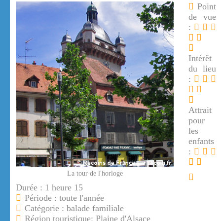
Point
de vue
:
Intérêt
du lieu
:
Attrait
pour
les
enfants
:
La tour de l'horloge
Durée : 1 heure 15
Période : toute l'année
Catégorie : balade familiale
Région touristique: Plaine d'Alsace