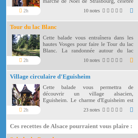
marché de Noël de Strasbourg, célèbre
dans le monde entier, est le plus beau de
2h
10 notes
France.
Tour du lac Blanc
Cette balade vous entraînera dans les
hautes Vosges pour faire le Tour du lac
Blanc. La randonnée autour du lac
Blanc est parsemée de panoramas
2h
10 notes
étendus et vertigineux.
Village circulaire d'Eguisheim
Cette balade vous permettra de
découvrir un village alsacien,
Eguisheim. Le charme d'Eguisheim est
le circuit des remparts avec ses ruelles
2h
23 notes
étroites bordées de vieilles maisons, si
étroites parfois qu'elles ressemblent à
Ces recettes de Alsace pourraient vous plaire :
des maisons de poupées, avec leurs
façades à colombages, multicolores et