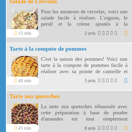
Salade de Cervelas
fleuries.
Pour les amateurs de cervelas, voici une
salade facile à réaliser. L'oignon, le
persil et la crème ajoutés à la
mayonnaise donnent une saveur très
15 min
2 avis
agréable à cette salade de cervelas.
Tarte à la compote de pommes
C'est la saison des pommes! Voici une
tarte à la compote de pommes facile à
réaliser avec sa pointe de cannelle et
belle à regarder avec ses croisillons!
40 min
5 avis
Tarte aux quetsches
La tarte aux quetsches réhaussée avec
cette préparation à base de poudre
d'amandes est tout simplement
délicieuse!
45 min
8 avis