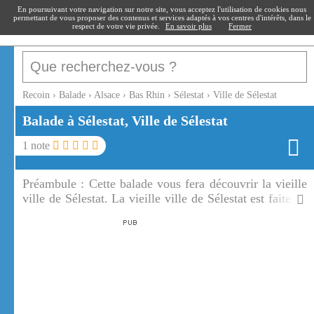
recoin
.fr
En poursuivant votre navigation sur notre site, vous acceptez l'utilisation de cookies nous
permettant de vous proposer des contenus et services adaptés à vos centres d'intérêts, dans le
respect de votre vie privée.
En savoir plus
Fermer
Recoin
›
Balade
›
Alsace
›
Bas Rhin
›
Sélestat
›
Ville de Sélestat
Balade à Sélestat, Ville de Sélestat
1
note
Préambule :
Cette balade vous fera découvrir la vieille
ville de Sélestat. La vieille ville de Sélestat est faite de
petites rues, de maisons à colombages, de façades
peintes.