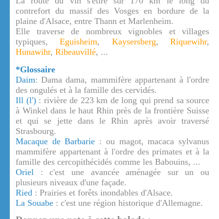
La route du vin s'étire sur 170 km le long du
contrefort du massif des Vosges en bordure de la
plaine d'Alsace, entre Thann et Marlenheim.
Elle traverse de nombreux vignobles et villages
typiques,
Eguisheim
,
Kaysersberg
,
Riquewihr
,
Hunawihr
,
Ribeauvillé
, ...
*Glossaire
Daim
: Dama dama, mammifère appartenant à l'ordre
des ongulés et à la famille des cervidés.
Ill (l')
: rivière de 223 km de long qui prend sa source
à Winkel dans le haut Rhin près de la frontière Suisse
et qui se jette dans le Rhin après avoir traversé
Strasbourg.
Macaque de Barbarie
: ou magot, macaca sylvanus
mammifère appartenant à l'ordre des primates et à la
famille des cercopithécidés comme les Babouins, ...
Oriel
: c'est une avancée aménagée sur un ou
plusieurs niveaux d'une façade.
Ried
: Prairies et forêts inondables d'Alsace.
La Souabe
: c'est une région historique d'Allemagne.