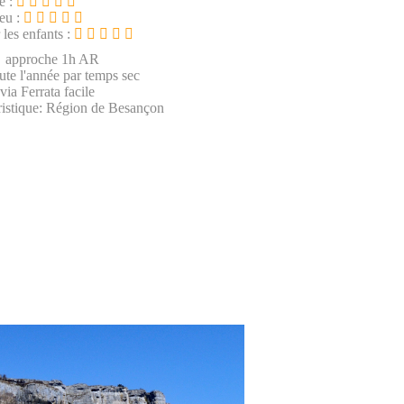
e :
ieu :
 les enfants :
, approche 1h AR
oute l'année par temps sec
via Ferrata facile
ristique: Région de Besançon