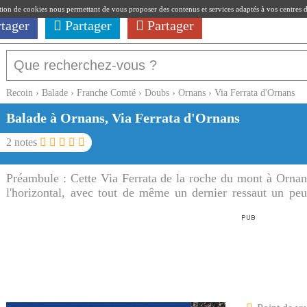
ation de cookies nous permettant de vous proposer des contenus et services adaptés à vos centres d'i
rtager
Partager
Partager
Recoin
›
Balade
›
Franche Comté
›
Doubs
›
Ornans
›
Via Ferrata d'Ornans
Balade à Ornans, Via Ferrata d'Ornans
2
notes
Préambule :
Cette Via Ferrata de la roche du mont à Ornans 
l'horizontal, avec tout de même un dernier ressaut un peu 
ferrata d'Ornans offre de jolies vues sur Ornans et la vallée 