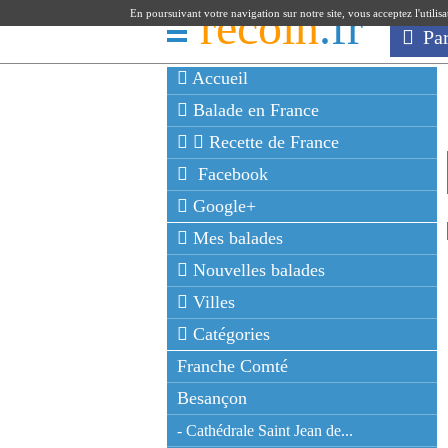
recoin
.fr
En poursuivant votre navigation sur notre site, vous acceptez l'utilis
Pa
Accueil
Balade en France
Recette de France
Facebook
Google+
Mes balades
Nouvelles balades
Villes
Catégories
Franche Comté
Besançon
- Cathédrale Saint Jean de...