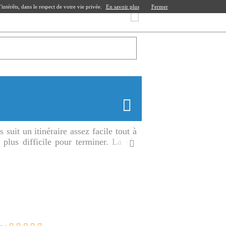
ntérêts, dans le respect de votre vie privée.
En savoir plus
Fermer
suit un itinéraire assez facile tout à
plus difficile pour terminer. La via
de la Loue.