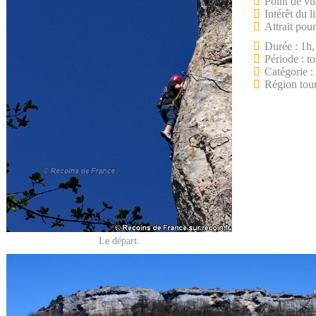
Point de vu
Intérêt du l
Attrait pour
Durée : 1h
Période : t
Catégorie : 
Région tou
Le départ.