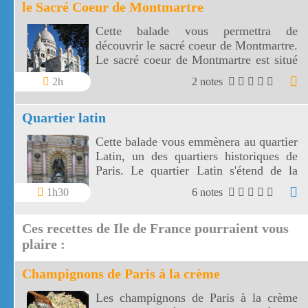
le Sacré Coeur de Montmartre
Cette balade vous permettra de
découvrir le sacré coeur de Montmartre.
Le sacré coeur de Montmartre est situé
comme la place du Tertre sur la butte
2h
2 notes
Montmartre à Paris.
Quartier latin
Cette balade vous emmènera au quartier
Latin, un des quartiers historiques de
Paris. Le quartier Latin s'étend de la
Sorbonne au Panthéon, des bords de
1h30
6 notes
Seine au jardin du Luxembourg.
Ces recettes de Ile de France pourraient vous
plaire :
Champignons de Paris à la crème
Les champignons de Paris à la crème