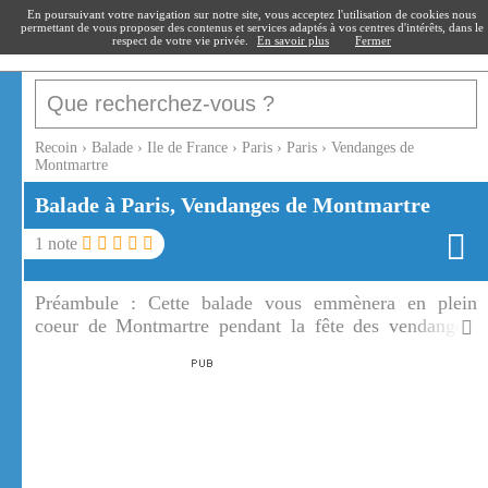
recoin
.fr
En poursuivant votre navigation sur notre site, vous acceptez l'utilisation de cookies nous
permettant de vous proposer des contenus et services adaptés à vos centres d'intérêts, dans le
respect de votre vie privée.
En savoir plus
Fermer
Recoin
›
Balade
›
Ile de France
›
Paris
›
Paris
›
Vendanges de
Montmartre
Balade à Paris, Vendanges de Montmartre
1
note
Préambule :
Cette balade vous emmènera en plein
coeur de Montmartre pendant la fête des vendanges.
Les vendanges de Montmartre sont une fête très prisée
et très populaire.