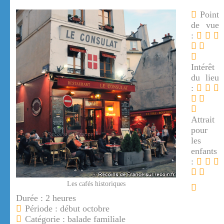
Point
de vue
:
Intérêt
du lieu
:
Attrait
pour
les
enfants
:
Les cafés historiques
Durée : 2 heures
Période : début octobre
Catégorie : balade familiale