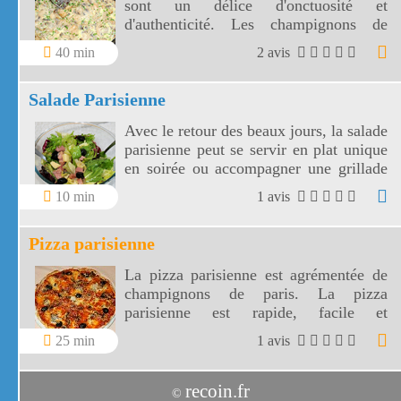
sont un délice d'onctuosité et
d'authenticité. Les champignons de
Paris accompagneront divinement vos
40 min
2 avis
grillades, vos pâtes ou riz avec la
gourmandise de la crème fraîche .
Salade Parisienne
Avec le retour des beaux jours, la salade
parisienne peut se servir en plat unique
en soirée ou accompagner une grillade
au barbecue!
10 min
1 avis
Pizza parisienne
La pizza parisienne est agrémentée de
champignons de paris. La pizza
parisienne est rapide, facile et
délicieuse.
25 min
1 avis
recoin.fr
©