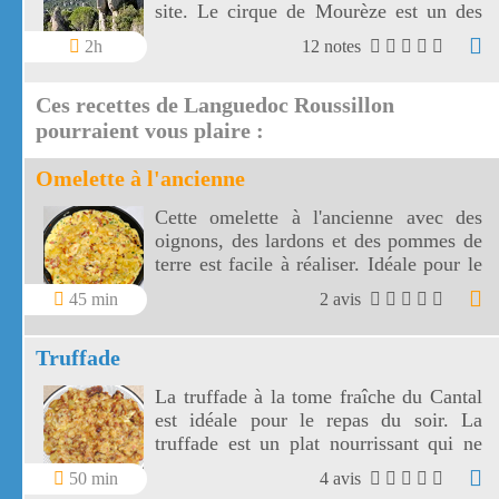
site. Le cirque de Mourèze est un des
Grands Sites de France.
2h
12 notes
Ces recettes de Languedoc Roussillon
pourraient vous plaire :
Omelette à l'ancienne
Cette omelette à l'ancienne avec des
oignons, des lardons et des pommes de
terre est facile à réaliser. Idéale pour le
dîner, cette omelette à l'ancienne sera
45 min
2 avis
accompagnée d'une salade verte.
Truffade
La truffade à la tome fraîche du Cantal
est idéale pour le repas du soir. La
truffade est un plat nourrissant qui ne
demande qu'une petite salade pour
50 min
4 avis
l'accompagner !