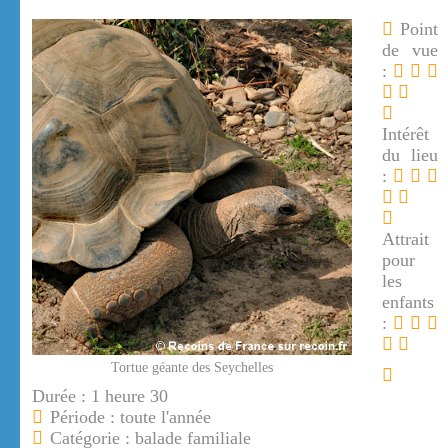
Point
de vue
:
Intérêt
du lieu
:
Attrait
pour
les
enfants
:
Tortue géante des Seychelles
Durée : 1 heure 30
Période : toute l'année
Catégorie : balade familiale