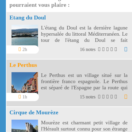
pourraient vous plaire :
Etang du Doul
L'étang du Doul est la dernière lagune
hypersalée du littoral Méditerranéen. Le
tour de l'étang du Doul se fait
facilement en 1 heure environ.
2h
16 notes
Le Perthus
Le Perthus est un village situé sur la
frontière franco espagnole. Le Perthus
est séparé de l'Espagne par la route qui
le traverse.
1h
15 notes
Cirque de Mourèze
Mourèze est charmant petit village de
l'Hérault surtout connu pour son étrange