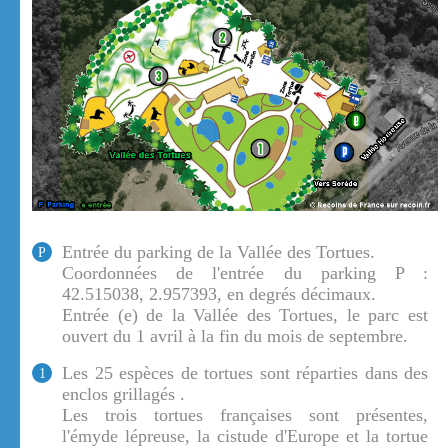
Entrée du parking de la Vallée des Tortues.
P
Coordonnées de l'entrée du parking P :
42.515038, 2.957393, en degrés décimaux.
Entrée (e) de la Vallée des Tortues, le parc est
ouvert du 1 avril à la fin du mois de septembre.
Les 25 espèces de tortues sont réparties dans des
1
enclos grillagés .
Les trois tortues françaises sont présentes,
l'émyde lépreuse, la cistude d'Europe et la tortue