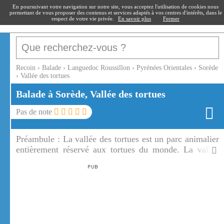
recoin
.fr
En poursuivant votre navigation sur notre site, vous acceptez l'utilisation de cookies nous
permettant de vous proposer des contenus et services adaptés à vos centres d'intérêts, dans le
respect de votre vie privée.
En savoir plus
Fermer
Recoin
›
Balade
›
Languedoc Roussillon
›
Pyrénées Orientales
›
Sorède
›
Vallée des tortues
Balade à Sorède, Vallée des tortues
Pas de note
Préambule :
La vallée des tortues est un parc animalier
entièrement réservé aux tortues du monde. La vallée
des tortues présente plus de 500 tortues sur la
commune de Sorède.