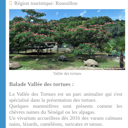
Région touristique: Roussillon
Vallée des tortues
Balade Vallée des tortues :
La Vallée des Tortues est un parc animalier qui s'est
spécialisé dans la présentation des tortues.
Quelques mammifères sont présents comme les
chèvres naines du Sénégal ou les alpagas.
Un vivarium accueillera dès 2016 des varans caïmans
nains, lézards, caméléons, suricates et tatous.