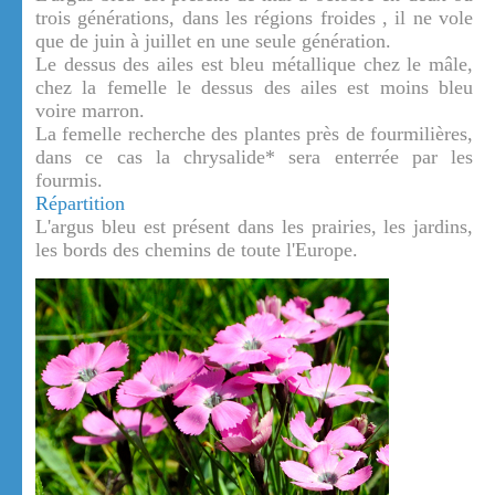
trois générations, dans les régions froides , il ne vole
que de juin à juillet en une seule génération.
Le dessus des ailes est bleu métallique chez le mâle,
chez la femelle le dessus des ailes est moins bleu
voire marron.
La femelle recherche des plantes près de fourmilières,
dans ce cas la chrysalide* sera enterrée par les
fourmis.
Répartition
L'argus bleu est présent dans les prairies, les jardins,
les bords des chemins de toute l'Europe.