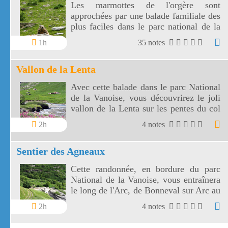
Les marmottes de l'orgère sont
approchées par une balade familiale des
plus faciles dans le parc national de la
Vanoise. Les marmottes de l'Orgère sont
1h
35 notes
visibles au fond d'un vallon juste en
dessous des 2000 m d'altitude.
Vallon de la Lenta
Avec cette balade dans le parc National
de la Vanoise, vous découvrirez le joli
vallon de la Lenta sur les pentes du col
de l'Iseran. Le vallon de la Lenta fait
2h
4 notes
face au glacier des Evettes et à la vallée
de l'Arc. Le col de l'Iseran est le plus
Sentier des Agneaux
haut de France.
Cette randonnée, en bordure du parc
National de la Vanoise, vous entraînera
le long de l'Arc, de Bonneval sur Arc au
hameau de l'Ecot, à travers éboulis et
2h
4 notes
prairies fleuries, avec en fond sonore les
marmottes et l'Arc.