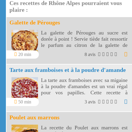
Ces recettes de Rhône Alpes pourraient vous
plaire :
Galette de Pérouges
La galette de Pérouges au sucre est
dorée à point ! Servie tiède fait ressortir
le parfum au citron de la galette de
Pérouges.
20 min
8 avis
Tarte aux framboises et à la poudre d'amande
La tarte aux framboises avec sa migaine
à la poudre d'amandes est un vrai régal
pour vos papilles. Cette recette à
l'ancienne, très appétissante, va réveiller
50 min
3 avis
en vous un élan de gourmandise.
Poulet aux marrons
La recette du Poulet aux marrons est