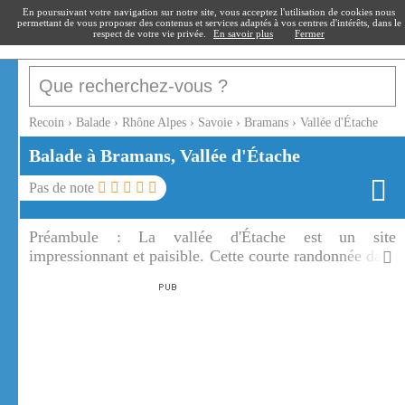
recoin
.fr
En poursuivant votre navigation sur notre site, vous acceptez l'utilisation de cookies nous
permettant de vous proposer des contenus et services adaptés à vos centres d'intérêts, dans le
respect de votre vie privée.
En savoir plus
Fermer
Recoin
›
Balade
›
Rhône Alpes
›
Savoie
›
Bramans
›
Vallée d'Étache
Balade à Bramans, Vallée d'Étache
Pas de note
Préambule :
La vallée d'Étache est un site
impressionnant et paisible. Cette courte randonnée dans
la vallée d'Étache se fait à plus de 2000 m d'Altitude.