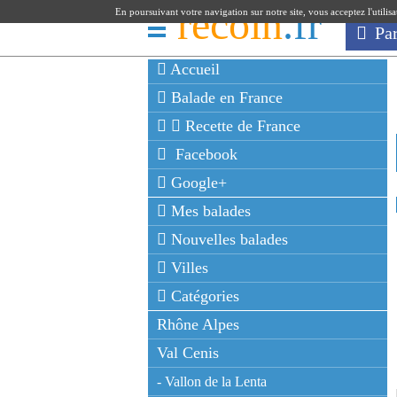
recoin
.fr
En poursuivant votre navigation sur notre site, vous acceptez l'utilis
Pa
Accueil
Balade en France
Recette de France
Facebook
Google+
Mes balades
Nouvelles balades
Villes
Catégories
Rhône Alpes
Val Cenis
- Vallon de la Lenta