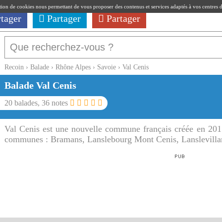
ation de cookies nous permettant de vous proposer des contenus et services adaptés à vos centres d'i
rtager
Partager
Partager
Recoin
›
Balade
›
Rhône Alpes
›
Savoie
›
Val Cenis
Balade
Val Cenis
20
balades,
36
notes
Val Cenis est une nouvelle commune français créée en 201
communes : Bramans, Lanslebourg Mont Cenis, Lanslevillar