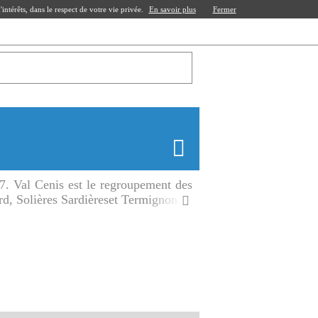
ntérêts, dans le respect de votre vie privée.
En savoir plus
Fermer
7. Val Cenis est le regroupement des
d, Solières Sardièreset Termignon.