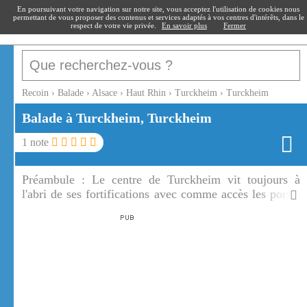
recoin
.fr
En poursuivant votre navigation sur notre site, vous acceptez l'utilisation de cookies nous
permettant de vous proposer des contenus et services adaptés à vos centres d'intérêts, dans le
respect de votre vie privée.
En savoir plus
Fermer
Recoin
›
Balade
›
Alsace
›
Haut Rhin
›
Turckheim
›
Turckheim
Balade à Turckheim, Turckheim
1
note
Préambule :
Le centre de Turckheim vit toujours à
l'abri de ses fortifications avec comme accès les portes
de France, de Munster et du Brand. Turckheim est un
village typique aux couleurs de l'Alsace.