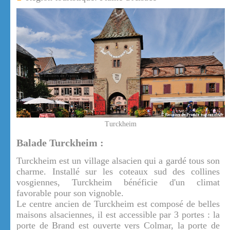
Turckheim
Balade Turckheim :
Turckheim est un village alsacien qui a gardé tous son
charme. Installé sur les coteaux sud des collines
vosgiennes, Turckheim bénéficie d'un climat
favorable pour son vignoble.
Le centre ancien de Turckheim est composé de belles
maisons alsaciennes, il est accessible par 3 portes : la
porte de Brand est ouverte vers Colmar, la porte de