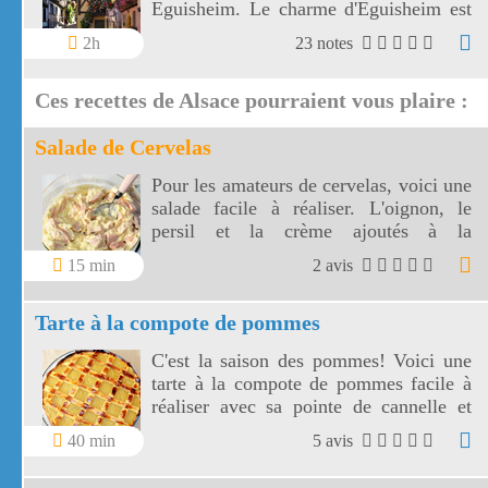
Eguisheim. Le charme d'Eguisheim est
le circuit des remparts avec ses ruelles
2h
23 notes
étroites bordées de vieilles maisons, si
étroites parfois qu'elles ressemblent à
Ces recettes de Alsace pourraient vous plaire :
des maisons de poupées, avec leurs
façades à colombages, multicolores et
Salade de Cervelas
fleuries.
Pour les amateurs de cervelas, voici une
salade facile à réaliser. L'oignon, le
persil et la crème ajoutés à la
mayonnaise donnent une saveur très
15 min
2 avis
agréable à cette salade de cervelas.
Tarte à la compote de pommes
C'est la saison des pommes! Voici une
tarte à la compote de pommes facile à
réaliser avec sa pointe de cannelle et
belle à regarder avec ses croisillons!
40 min
5 avis