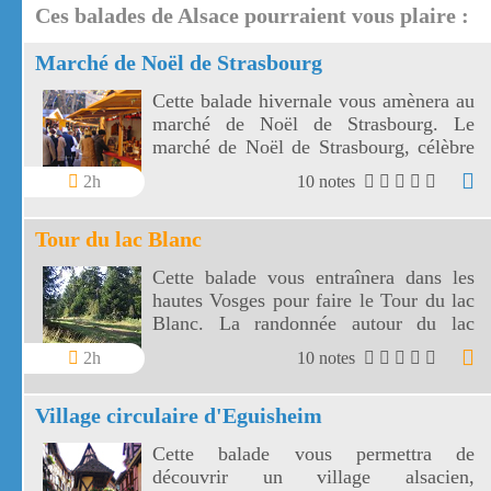
Ces balades de Alsace pourraient vous plaire :
Marché de Noël de Strasbourg
Cette balade hivernale vous amènera au
marché de Noël de Strasbourg. Le
marché de Noël de Strasbourg, célèbre
dans le monde entier, est le plus beau de
2h
10 notes
France.
Tour du lac Blanc
Cette balade vous entraînera dans les
hautes Vosges pour faire le Tour du lac
Blanc. La randonnée autour du lac
Blanc est parsemée de panoramas
2h
10 notes
étendus et vertigineux.
Village circulaire d'Eguisheim
Cette balade vous permettra de
découvrir un village alsacien,