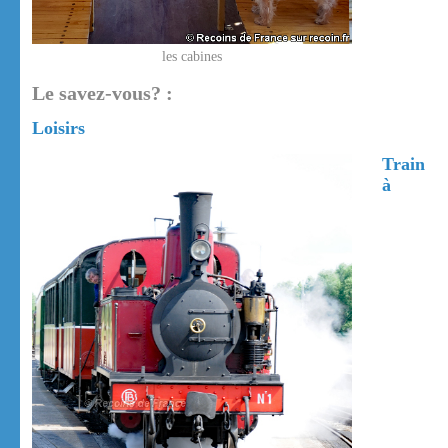
les cabines
Le savez-vous? :
Loisirs
Train
à