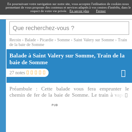
recoin
.fr
En poursuivant votre navigation sur notre site, vous acceptez l'utilisation de cookies nous
permettant de vous proposer des contenus et services adaptés à vos centres d'intérêts, dans le
respect de votre vie privée.
En savoir plus
Fermer
Recoin
›
Balade
›
Picardie
›
Somme
›
Saint Valery sur Somme
›
Train
de la baie de Somme
Balade à Saint Valery sur Somme, Train de la
baie de Somme
27
notes
Préambule :
Cette balade vous fera emprunter le
chemin de fer de la baie de Somme. Le train à vapeur
de la baie de Somme vous conduira de Saint Valery sur
Somme au Crotoy.