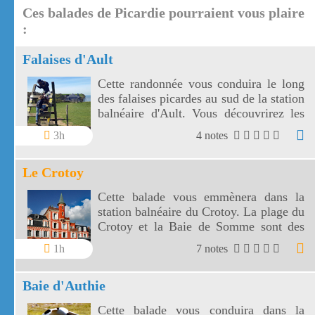
Ces balades de Picardie pourraient vous plaire
:
Falaises d'Ault
Cette randonnée vous conduira le long
des falaises picardes au sud de la station
balnéaire d'Ault. Vous découvrirez les
falaises de craie blanche vues d'en haut
3h
4 notes
et d'en bas.
Le Crotoy
Cette balade vous emmènera dans la
station balnéaire du Crotoy. La plage du
Crotoy et la Baie de Somme sont des
centres d'intérêt importants du Crotoy.
1h
7 notes
Baie d'Authie
Cette balade vous conduira dans la