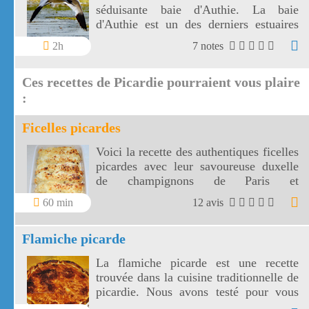
séduisante baie d'Authie. La baie
d'Authie est un des derniers estuaires
sauvages d'Europe.
2h
7 notes
Ces recettes de Picardie pourraient vous plaire
:
Ficelles picardes
Voici la recette des authentiques ficelles
picardes avec leur savoureuse duxelle
de champignons de Paris et
échalotes.Les ficelles picardes sont le
60 min
12 avis
repas idéal de vos soirées d'hiver!
Flamiche picarde
La flamiche picarde est une recette
trouvée dans la cuisine traditionnelle de
picardie. Nous avons testé pour vous
cette flamiche picarde.