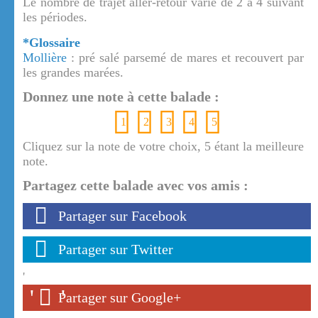
Le nombre de trajet aller-retour varie de 2 à 4 suivant
les périodes.
*Glossaire
Mollière
: pré salé parsemé de mares et recouvert par
les grandes marées.
Donnez une note à cette balade :
1
2
3
4
5
Cliquez sur la note de votre choix, 5 étant la meilleure
note.
Partagez cette balade avec vos amis :
Partager sur Facebook
Partager sur Twitter
'
'
'
Partager sur Google+