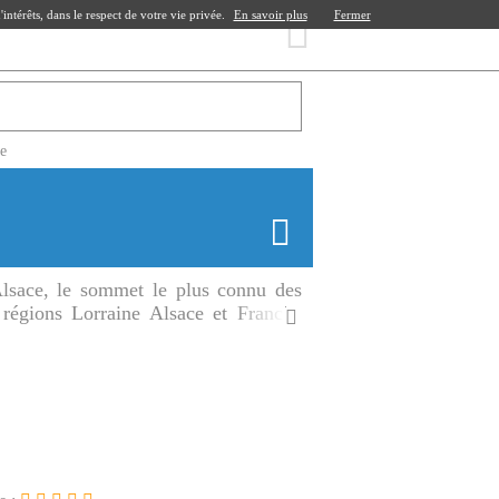
ntérêts, dans le respect de votre vie privée.
En savoir plus
Fermer
ce
lsace, le sommet le plus connu des
régions Lorraine Alsace et Franche