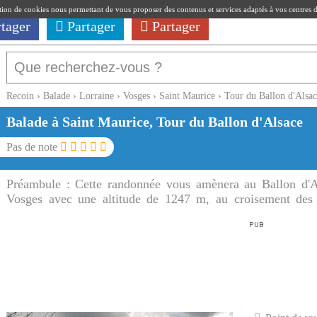
ation de cookies nous permettant de vous proposer des contenus et services adaptés à vos centres d'i
rtager
Partager
Partager
Recoin
›
Balade
›
Lorraine
›
Vosges
›
Saint Maurice
›
Tour du Ballon d'Alsa
Balade à Saint Maurice, Tour du Ballon d'Alsace
Pas de note
Préambule :
Cette randonnée vous amènera au Ballon d'A
Vosges avec une altitude de 1247 m, au croisement des 
Comté.