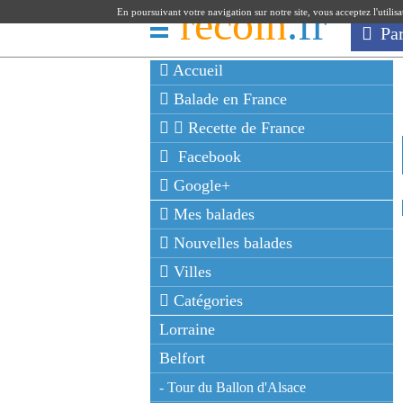
recoin
.fr
En poursuivant votre navigation sur notre site, vous acceptez l'utilis
Pa
Accueil
Balade en France
Recette de France
Facebook
Google+
Mes balades
Nouvelles balades
Villes
Catégories
Lorraine
Belfort
- Tour du Ballon d'Alsace