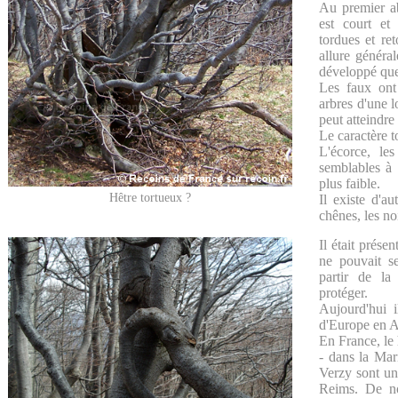
Au premier a
est court et
tordues et re
allure généra
développé que 
Les faux ont
arbres d'une l
peut atteindre
Le caractère to
L'écorce, les
semblables à 
plus faible.
Hêtre tortueux ?
Il existe d'au
chênes, les noi
Il était présen
ne pouvait s
partir de l
protéger.
Aujourd'hui i
d'Europe en 
En France, le h
- dans la Ma
Verzy sont un
Reims. De no