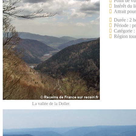
Point de vu
Intérêt du l
Attrait pour
Durée : 2 h
Période : p
Catégorie :
Région tour
La vallée de la Doller.