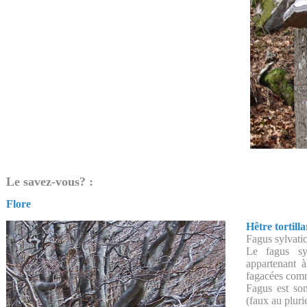
Le savez-vous? :
Flore
Hêtre tortill
Fagus sylvatic
Le fagus syl
appartenant à
fagacées comme
Fagus est so
(faux au plurie