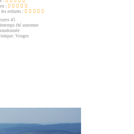
e :
ieu :
 les enfants :
eures 45
rintemps été automne
 randonnée
istique: Vosges