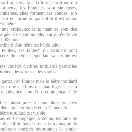
bord on remarque la forme du tronc qui
 tortueux, les branches sont sinueuses,
tombantes, elles forment des coudes, son
le est en forme de parasol et il est moins
le hêtre.
 une croissance lente mais ce sont des
ongévité exceptionnelle, leur durée de vie
 1 000 ans.
rtillard d'un hêtre est héréditaire.
 feuilles, les faînes* du tortillard sont
ceux du hêtre. Cependant sa fertilité est
tres variétés d'arbres tortillards parmi les
setiers, les ormes et les saules.
t partout en France mais le hêtre tortillard
ervir que de bois de chauffage. C'est à
a renaissance que l'on commença à le
l est aussi présent dans plusieurs pays
Allemagne, en Suède et au Danemark.
être tortillard est visible :
rne, en Champagne Ardenne, les faux de
 objectif de balades dans la montagne de
mbreux touristes empruntent le sentier