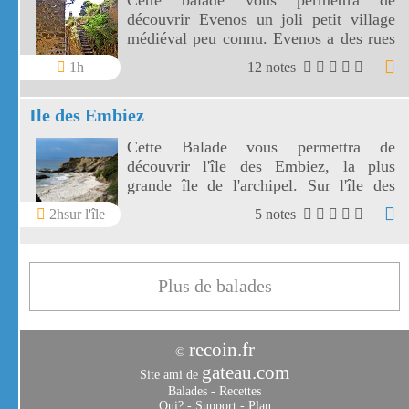
Cette balade vous permettra de
découvrir Evenos un joli petit village
médiéval peu connu. Evenos a des rues
étroites, un château en ruines et des
1h
12 notes
points de vue magnifiques, faites donc
le détour.
Ile des Embiez
Cette Balade vous permettra de
découvrir l'île des Embiez, la plus
grande île de l'archipel. Sur l'île des
Embiez, vous apercevrez des plantes,
2hsur l'île
5 notes
des fleurs, des plages.
Plus de balades
recoin.fr
©
gateau.com
Site ami de
Balades
-
Recettes
Qui?
-
Support
-
Plan