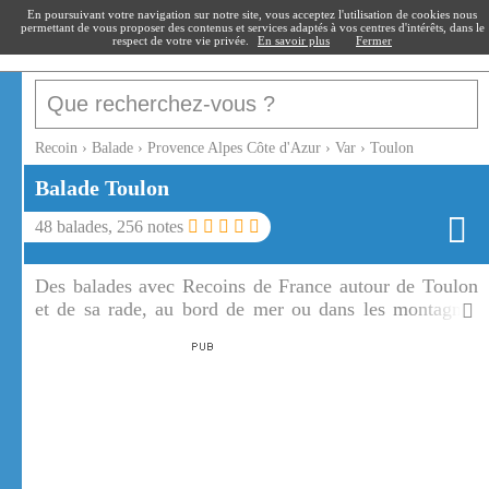
recoin
.fr
En poursuivant votre navigation sur notre site, vous acceptez l'utilisation de cookies nous
permettant de vous proposer des contenus et services adaptés à vos centres d'intérêts, dans le
respect de votre vie privée.
En savoir plus
Fermer
Recoin
›
Balade
›
Provence Alpes Côte d'Azur
›
Var
›
Toulon
Balade
Toulon
48
balades,
256
notes
Des balades avec Recoins de France autour de Toulon
et de sa rade, au bord de mer ou dans les montagnes
qui dominent et entourent la ville, dans les villages et
les ports voisins.