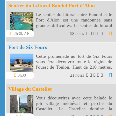
Sentier du Littoral Bandol Port d'Alon
Le sentier du littoral entre Bandol et le
Port d'Alon est une randonnée sans
grandes difficultés. Le sentier du littoral
Bandol Port d'Alon offre des paysages
2h30, AR
58 notes
magnifiques.
Fort de Six Fours
Cette promenade au fort de Six Fours
vous fera découvrir toute la région de
l'ouest de Toulon. Haut de 210 mètres,
le fort de Six Fours vous offre un vaste
0h30
21 notes
panorama vers une côte découpée, des
montagnes toulonnaises jusqu' aux îles
Village du Castellet
de Marseille.
Vous découvrirez avec cette balade le
joli village médiéval et perché du
Castellet. Le Castellet domine la
campagne provençale, plantée de