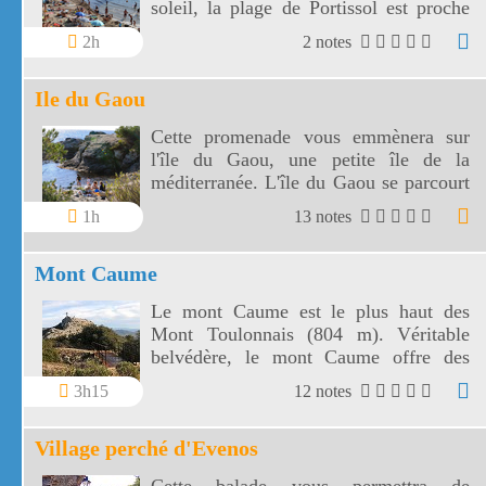
soleil, la plage de Portissol est proche
du centre de Sanary sur Mer.
2h
2 notes
Ile du Gaou
Cette promenade vous emmènera sur
l'île du Gaou, une petite île de la
méditerranée. L'île du Gaou se parcourt
à pied dans un superbe cadre de falaises
1h
13 notes
et de petites criques.
Mont Caume
Le mont Caume est le plus haut des
Mont Toulonnais (804 m). Véritable
belvédère, le mont Caume offre des
panoramas dans toutes les directions.
3h15
12 notes
Village perché d'Evenos