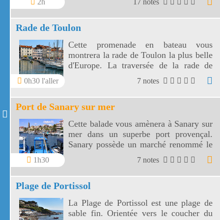
2h
17 notes
vignes, d'oliviers et de cyprès
Rade de Toulon
Cette promenade en bateau vous
montrera la rade de Toulon la plus belle
d'Europe. La traversée de la rade de
Toulon se visite depuis le port de La
0h30 l'aller
7 notes
Seyne sur mer jusqu'au le port de
Toulon.
Port de Sanary sur mer
Cette balade vous amènera à Sanary sur
mer dans un superbe port provençal.
Sanary possède un marché renommé le
mercredi, un port avec ses pointus, des
1h30
7 notes
commerces et les plages sont proches.
Plage de Portissol
La Plage de Portissol est une plage de
sable fin. Orientée vers le coucher du