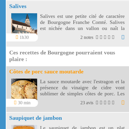
de Vergisson.
Salives
Salives est une petite cité de caractère
de Bourgogne Franche Comté. Salives
est nichée dans un vallon ou naît la
Tille.
1h30
2 notes
Ces recettes de Bourgogne pourraient vous
plaire :
Côtes de porc sauce moutarde
La sauce moutarde avec l'estragon et la
présence du vinaigre de cidre vont
sublimer de simples côtes de porc. Les
côtes de porc à la moutarde
30 min
23 avis
s'accompagnent aussi bien de riz, de
pâtes ou de légumes de votre choix!
Saupiquet de jambon
Le saupiquet de jambon est un plat