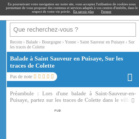
recoin
.fr
En poursuivant votre navigation sur notre site, vous acceptez l'utilisation de cookies nous
permettant de vous proposer des contenus et services adaptés à vos centres d'intérêts, dans le
respect de votre vie privée.
En savoir plus
Fermer
Recoin
›
Balade
›
Bourgogne
›
Yonne
›
Saint Sauveur en Puisaye
›
Sur
les traces de Colette
Balade à Saint Sauveur en Puisaye, Sur les
traces de Colette
Pas de note
Préambule :
Lors d'une balade à Saint-Sauveur-en-
Puisaye, partez sur les traces de Colette dans le village
qui l'a vue grandir.