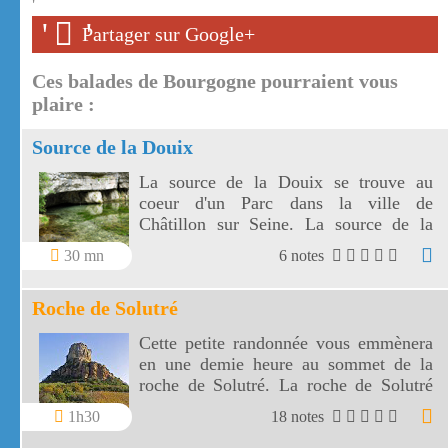
'
'
'
Partager sur Google+
Ces balades de Bourgogne pourraient vous
plaire :
Source de la Douix
La source de la Douix se trouve au
coeur d'un Parc dans la ville de
Châtillon sur Seine. La source de la
Douix est une des plus belles
30 mn
6 notes
exsurgences de France.
Roche de Solutré
Cette petite randonnée vous emmènera
en une demie heure au sommet de la
roche de Solutré. La roche de Solutré
vous offrira un superbe panorama sur le
1h30
18 notes
village de Solutré mais aussi sur celui