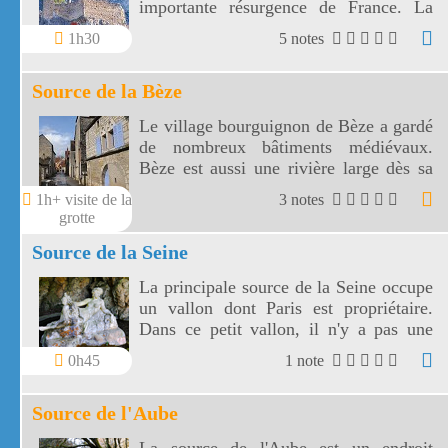
importante résurgence de France. La
résurgence de Fontaine de Vaucluse
1h30
5 notes
jaillit au pied d'une falaise de 230 m de
haut.
Source de la Bèze
Le village bourguignon de Bèze a gardé
de nombreux bâtiments médiévaux.
Bèze est aussi une rivière large dès sa
source.
1h+ visite de la
3 notes
grotte
Source de la Seine
La principale source de la Seine occupe
un vallon dont Paris est propriétaire.
Dans ce petit vallon, il n'y a pas une
source de la Seine mais sept.
0h45
1 note
Source de l'Aube