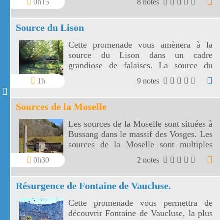
0h15
8 notes
Source du Lison
Cette promenade vous amènera à la
source du Lison dans un cadre
grandiose de falaises. La source du
Lison est une résurgence
1h
9 notes
impressionnante et l'un des plus vastes
réseaux de spéléologie de France.
Sources de la Moselle
Les sources de la Moselle sont situées à
Bussang dans le massif des Vosges. Les
sources de la Moselle sont multiples
entre 700 m d'altitude et plus de 1 000
0h30
2 notes
m.
Résurgence de Fontaine de Vaucluse.
Cette promenade vous permettra de
découvrir Fontaine de Vaucluse, la plus