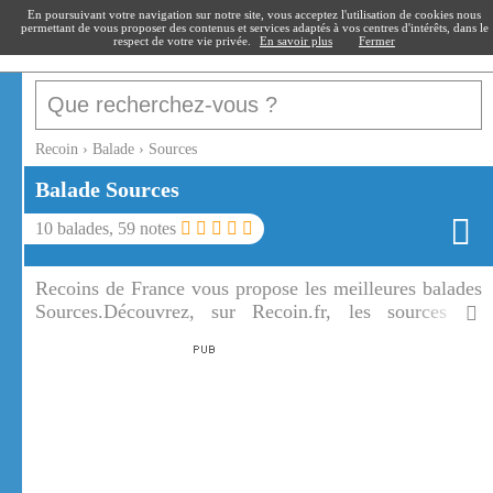
recoin
.fr
En poursuivant votre navigation sur notre site, vous acceptez l'utilisation de cookies nous
permettant de vous proposer des contenus et services adaptés à vos centres d'intérêts, dans le
respect de votre vie privée.
En savoir plus
Fermer
Recoin
›
Balade
›
Sources
Balade Sources
10
balades,
59
notes
Recoins de France vous propose les meilleures balades
Sources.Découvrez, sur Recoin.fr, les sources de
grandes rivières, de grands fleuves mais aussi des
résurgences de toutes nos régions.