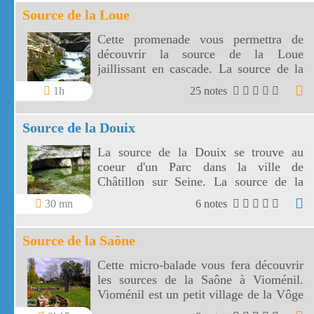
Source de la Loue
Cette promenade vous permettra de
découvrir la source de la Loue
jaillissant en cascade. La source de la
Loue est une résurgence du Doubs.
1h
25 notes
Source de la Douix
La source de la Douix se trouve au
coeur d'un Parc dans la ville de
Châtillon sur Seine. La source de la
Douix est une des plus belles
30 mn
6 notes
exsurgences de France.
Source de la Saône
Cette micro-balade vous fera découvrir
les sources de la Saône à Vioménil.
Vioménil est un petit village de la Vôge
dans les Vosges.