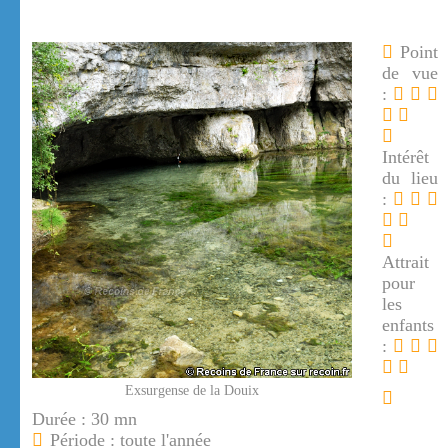
Point
de vue
:
Intérêt
du lieu
:
Attrait
pour
les
enfants
:
Exsurgense de la Douix
Durée : 30 mn
Période : toute l'année