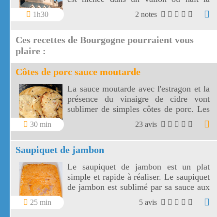
Tille.
1h30
2 notes
Ces recettes de Bourgogne pourraient vous
plaire :
Côtes de porc sauce moutarde
La sauce moutarde avec l'estragon et la
présence du vinaigre de cidre vont
sublimer de simples côtes de porc. Les
côtes de porc à la moutarde
30 min
23 avis
s'accompagnent aussi bien de riz, de
pâtes ou de légumes de votre choix!
Saupiquet de jambon
Le saupiquet de jambon est un plat
simple et rapide à réaliser. Le saupiquet
de jambon est sublimé par sa sauce aux
échalotes, vin blanc, concentré de
25 min
5 avis
tomates et crème fraîche. Choisir un