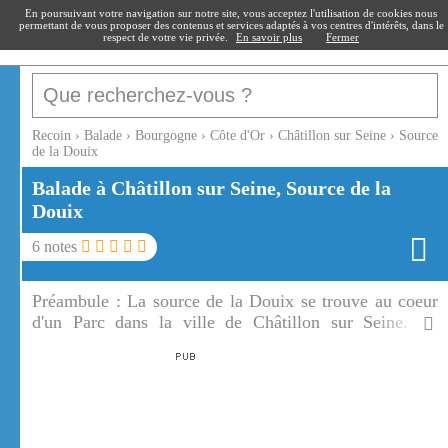
recoin
.fr
En poursuivant votre navigation sur notre site, vous acceptez l'utilisation de cookies nous
permettant de vous proposer des contenus et services adaptés à vos centres d'intérêts, dans le
respect de votre vie privée.
En savoir plus
Fermer
Recoin
›
Balade
›
Bourgogne
›
Côte d'Or
›
Châtillon sur Seine
›
Source
de la Douix
Balade à Châtillon sur Seine, Source de la
Douix
6
notes
Préambule :
La source de la Douix se trouve au coeur
d'un Parc dans la ville de Châtillon sur Seine. La
source de la Douix est une des plus belles exsurgences
de France.