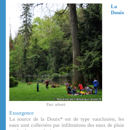
La
Douix
Parc arboré
Exsurgence
La source de la Douix* est de type vauclusien, les
eaux sont collectées par infiltrations des eaux de pluie