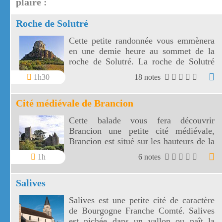
plaire :
Roche de Solutré
Cette petite randonnée vous emmènera
en une demie heure au sommet de la
roche de Solutré. La roche de Solutré
vous offrira un superbe panorama sur le
1h30
18 notes
village de Solutré mais aussi sur celui
de Vergisson.
Cité médiévale de Brancion
Cette balade vous fera découvrir
Brancion une petite cité médiévale,
Brancion est situé sur les hauteurs de la
Montagne Vannière dans les monts du
1h
6 notes
Mâconnais.
Salives
Salives est une petite cité de caractère
de Bourgogne Franche Comté. Salives
est nichée dans un vallon ou naît la