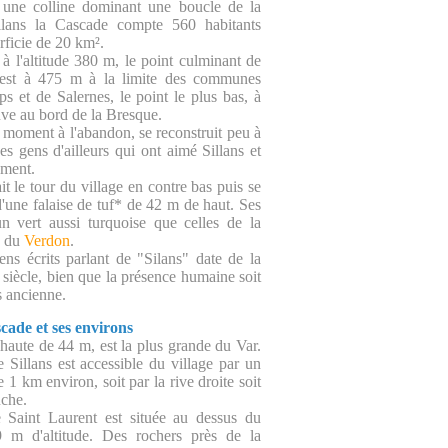
r une colline dominant une boucle de la
llans la Cascade compte 560 habitants
rficie de 20 km².
 à l'altitude 380 m, le point culminant de
est à 475 m à la limite des communes
ps et de Salernes, le point le plus bas, à
uve au bord de la Bresque.
n moment à l'abandon, se reconstruit peu à
es gens d'ailleurs qui ont aimé Sillans et
ement.
t le tour du village en contre bas puis se
d'une falaise de tuf* de 42 m de haut. Ses
n vert aussi turquoise que celles de la
e du
Verdon
.
ens écrits parlant de "Silans" date de la
 siècle, bien que la présence humaine soit
 ancienne.
scade et ses environs
 haute de 44 m, est la plus grande du Var.
 Sillans est accessible du village par un
e 1 km environ, soit par la rive droite soit
uche.
e Saint Laurent est située au dessus du
9 m d'altitude. Des rochers près de la