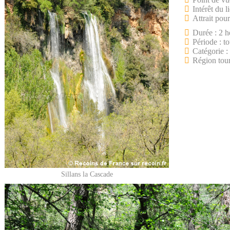
Intérêt du l
Attrait pour
Durée : 2 h
Période : t
Catégorie :
Région tour
Sillans la Cascade