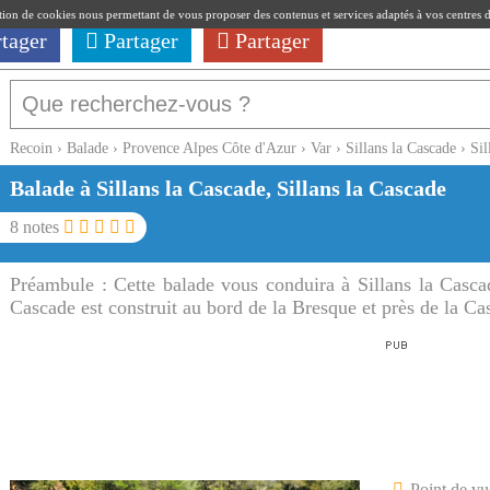
ation de cookies nous permettant de vous proposer des contenus et services adaptés à vos centres d'i
rtager
Partager
Partager
Recoin
›
Balade
›
Provence Alpes Côte d'Azur
›
Var
›
Sillans la Cascade
›
Sil
Balade à Sillans la Cascade, Sillans la Cascade
8
notes
Préambule :
Cette balade vous conduira à Sillans la Casca
Cascade est construit au bord de la Bresque et près de la Ca
Point de vu