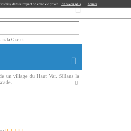
ntérêts, dans le respect de votre vie privée.
En savoir plus
Fermer
lans la Cascade
de un village du Haut Var. Sillans la
scade.
e :