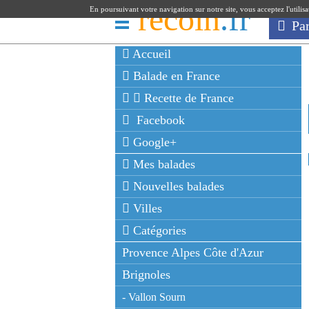
recoin
.fr
En poursuivant votre navigation sur notre site, vous acceptez l'utilis
Pa
Accueil
Balade en France
Recette de France
Facebook
Google+
Mes balades
Nouvelles balades
Villes
Catégories
Provence Alpes Côte d'Azur
Brignoles
- Vallon Sourn