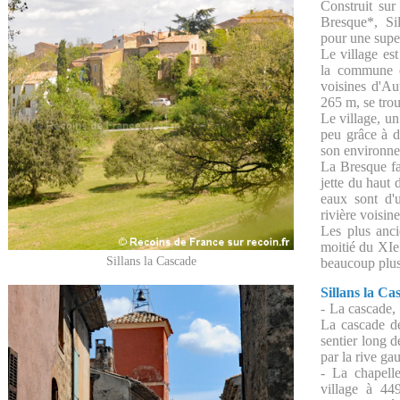
Construit su
Bresque*, Si
pour une supe
Le village est
la commune 
voisines d'Au
265 m, se tro
Le village, u
peu grâce à d
son environn
La Bresque fai
jette du haut 
eaux sont d'u
rivière voisin
Les plus anci
moitié du XIe
Sillans la Cascade
beaucoup plus
Sillans la Ca
- La cascade,
La cascade de
sentier long d
par la rive ga
- La chapell
village à 44