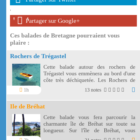
'
'
'
Partager sur Google+
Ces balades de Bretagne pourraient vous
plaire :
Rochers de Trégastel
Cette balade autour des rochers de
Trégastel vous emmènera au bord d'une
côte très déchiquetée. Les Rochers de
Trégastel sont spectaculaires et leurs
1h
13 notes
formes sont évocatrices.
Ile de Bréhat
Cette balade vous fera parcourir la
charmante île de Bréhat sur toute sa
longueur. Sur l'île de Bréhat, vous
découvrirez une végétation surprenante