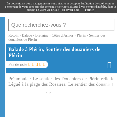
recoin
.fr
En poursuivant votre navigation sur notre site, vous acceptez l'utilisation de cookies nous
permettant de vous proposer des contenus et services adaptés à vos centres d'intérêts, dans le
respect de votre vie privée.
En savoir plus
Fermer
Recoin
›
Balade
›
Bretagne
›
Côtes d'Armor
›
Plérin
›
Sentier des
douaniers de Plérin
Balade à Plérin, Sentier des douaniers de
Plérin
Pas de note
Préambule :
Le sentier des Douaniers de Plérin relie le
Légué à la plage des Rosaires. Le sentier des douaniers
de Plérin est une partie du GR 34 qui fait le tour du
littoral breton.