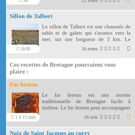
3h
21 notes
avec des palmiers et des plantes
méditerranéennes.
Sillon de Talbert
Le sillon de Talbert est une chaussée de
sable et de galets qui s'avance vers la
mer, sur une longueur de 3 km. Le
sillon de Talbert est un site unique en
1h30
16 notes
France.
Ces recettes de Bretagne pourraient vous
plaire :
Far breton
Le far breton est une recette
traditionnelle de Bretagne facile à
réaliser. Le far breton peut accompagner
un café ou un thé.
1 h 15 min
16 avis
Noix de Saint Jacques au curry