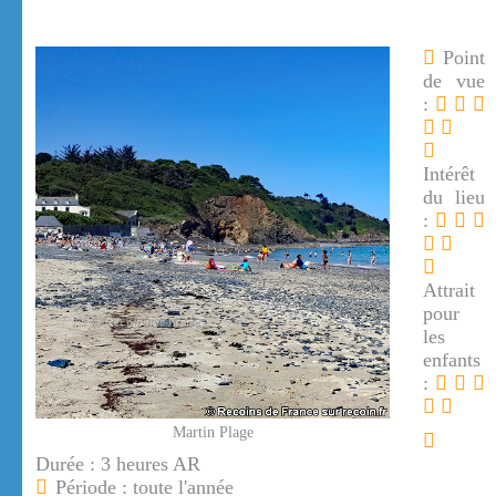
Point
de vue
:
Intérêt
du lieu
:
Attrait
pour
les
enfants
:
Martin Plage
Durée : 3 heures AR
Période : toute l'année