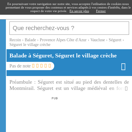
recoin
.fr
En poursuivant votre navigation sur notre site, vous acceptez l'utilisation de cookies nous
permettant de vous proposer des contenus et services adaptés à vos centres d'intérêts, dans le
respect de votre vie privée.
En savoir plus
Fermer
Recoin
›
Balade
›
Provence Alpes Côte d'Azur
›
Vaucluse
›
Séguret
›
Séguret le village crèche
Balade à Séguret, Séguret le village crèche
Pas de note
Préambule :
Séguret est situé au pied des dentelles de
Montmirail. Séguret est un village médiéval en forme
de crèche provençale.