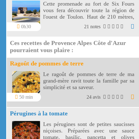
Cette promenade au fort de Six Fours
vous fera découvrir toute la région de
l'ouest de Toulon. Haut de 210 mètres,
le fort de Six Fours vous offre un vaste
0h30
21 notes
panorama vers une côte découpée, des
montagnes toulonnaises jusqu' aux îles
Ces recettes de Provence Alpes Côte d'Azur
de Marseille.
pourraient vous plaire :
Ragoût de pommes de terre
Le ragoût de pommes de terre de ma
grand-mère ravit toute la famille par sa
simplicité et sa saveur.
50 min
24 avis
Pérugines à la tomate
Les pérugines sont de petites saucisses
niçoises. Préparées avec une sauce
tomate, basilic, pancetta et olives