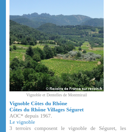
Vignoble et Dentelles de Montmirail
Vignoble Côtes du Rhône
Côtes du Rhône Villages Séguret
AOC* depuis 1967.
Le vignoble
3 terroirs composent le vignoble de Séguret, les