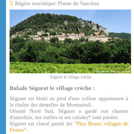
Région touristique: Plaine du Vaucluse
Séguret le village crèche
Balade Séguret le village crèche :
Séguret est blotti au pied d'une colline appartenant à
la chaîne des dentelles de Montmirail.
Orienté Nord Sud, Séguret a gardé son charme
d'autrefois, ses ruelles et ses calades* sont pavées.
Séguret est classé parmi les "
Plus Beaux villages de
France
".