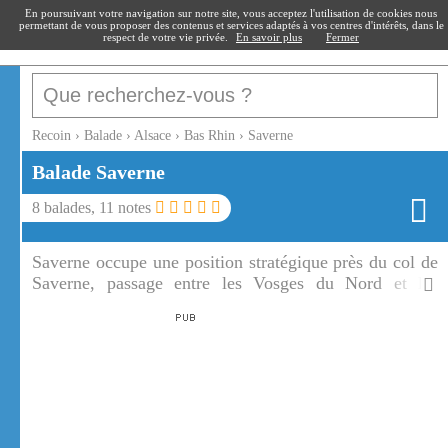
recoin
.fr
En poursuivant votre navigation sur notre site, vous acceptez l'utilisation de cookies nous
permettant de vous proposer des contenus et services adaptés à vos centres d'intérêts, dans le
respect de votre vie privée.
En savoir plus
Fermer
Recoin
›
Balade
›
Alsace
›
Bas Rhin
›
Saverne
Balade
Saverne
8
balades,
11
notes
Saverne occupe une position stratégique près du col de
Saverne, passage entre les Vosges du Nord et les
Hautes Vosges. Le canal de la Marne au Rhin passe par
Saverne.