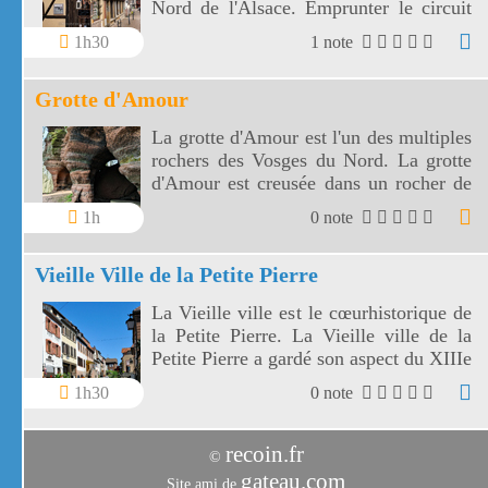
Nord de l'Alsace. Emprunter le circuit
historique de Bouxwiller pour découvrir
1h30
1 note
cette cité de caractère.
Grotte d'Amour
La grotte d'Amour est l'un des multiples
rochers des Vosges du Nord. La grotte
d'Amour est creusée dans un rocher de
grès rose.
1h
0 note
Vieille Ville de la Petite Pierre
La Vieille ville est le cœurhistorique de
la Petite Pierre. La Vieille ville de la
Petite Pierre a gardé son aspect du XIIIe
siècle.
1h30
0 note
recoin.fr
©
gateau.com
Site ami de