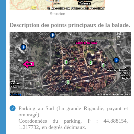
Situation
Description des points principaux de la balade.
Parking au Sud (La grande Rigaudie, payant et
P
ombragé).
Coordonnées du parking, P : 44.888154,
1.217732, en degrés décimaux.