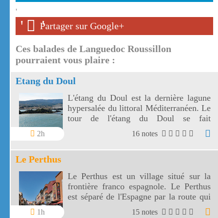
'
'
'
Partager sur Google+
Ces balades de Languedoc Roussillon
pourraient vous plaire :
Etang du Doul
L'étang du Doul est la dernière lagune
hypersalée du littoral Méditerranéen. Le
tour de l'étang du Doul se fait
facilement en 1 heure environ.
2h
16 notes
Le Perthus
Le Perthus est un village situé sur la
frontière franco espagnole. Le Perthus
est séparé de l'Espagne par la route qui
le traverse.
1h
15 notes