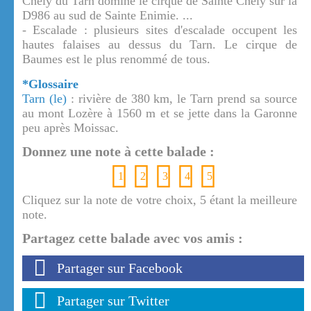
Chély du Tarn domine le cirque de Sainte Chély sur la
D986 au sud de Sainte Enimie. ...
- Escalade : plusieurs sites d'escalade occupent les
hautes falaises au dessus du Tarn. Le cirque de
Baumes est le plus renommé de tous.
*Glossaire
Tarn (le)
: rivière de 380 km, le Tarn prend sa source
au mont Lozère à 1560 m et se jette dans la Garonne
peu après Moissac.
Donnez une note à cette balade :
1
2
3
4
5
Cliquez sur la note de votre choix, 5 étant la meilleure
note.
Partagez cette balade avec vos amis :
Partager sur Facebook
Partager sur Twitter