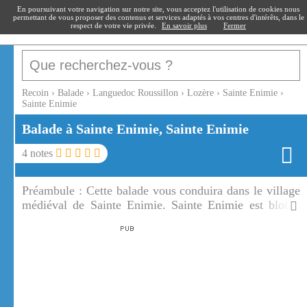
recoin
.fr
En poursuivant votre navigation sur notre site, vous acceptez l'utilisation de cookies nous
permettant de vous proposer des contenus et services adaptés à vos centres d'intérêts, dans le
respect de votre vie privée.
En savoir plus
Fermer
Recoin
›
Balade
›
Languedoc Roussillon
›
Lozère
›
Sainte Enimie
›
Sainte Enimie
Balade à Sainte Enimie, Sainte Enimie
4
notes
Préambule :
Cette balade vous conduira dans le village
médiéval de Sainte Enimie. Sainte Enimie est blottie
contre le Causse de Sauveterre en plein coeur des
spectaculaires Gorges du Tarn.