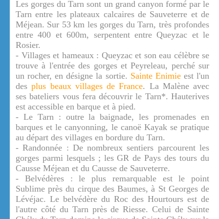
Les gorges du Tarn sont un grand canyon formé par le
Tarn entre les plateaux calcaires de Sauveterre et de
Méjean. Sur 53 km les gorges du Tarn, très profondes
entre 400 et 600m, serpentent entre Queyzac et le
Rosier.
- Villages et hameaux : Queyzac et son eau célèbre se
trouve à l'entrée des gorges et Peyreleau, perché sur
un rocher, en désigne la sortie.
Sainte Enimie
est l'un
des
plus beaux villages de France
. La Malène avec
ses bateliers vous fera découvrir le Tarn*. Hauterives
est accessible en barque et à pied.
- Le Tarn : outre la baignade, les promenades en
barques et le canyonning, le canoë Kayak se pratique
au départ des villages en bordure du Tarn.
- Randonnée : De nombreux sentiers parcourent les
gorges parmi lesquels ; les GR de Pays des tours du
Causse Méjean et du Causse de Sauveterre.
- Belvédères : le plus remarquable est le point
Sublime près du cirque des Baumes, à St Georges de
Lévéjac. Le belvédère du Roc des Hourtours est de
l'autre côté du Tarn près de Riesse. Celui de Sainte