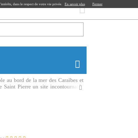
ntérêts, dans le respect de votre vie privée.
En savoir plus
Fermer
ble au bord de la mer des Caraïbes et
e Saint Pierre un site incontournable