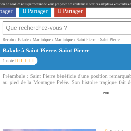
ation de cookies nous permettant de vous proposer des contenus et services adaptés à vos centres d'i
rtager
Partager
Partager
Recoin
›
Balade
›
Martinique
›
Martinique
›
Saint Pierre
›
Saint Pierre
Balade à Saint Pierre, Saint Pierre
1
note
Préambule :
Saint Pierre bénéficie d'une position remarqua
au pied de la Montagne Pelée. Son histoire tragique fait d
lors de votre passage en Martinique.