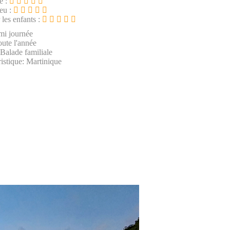
e :
ieu :
 les enfants :
mi journée
oute l'année
 Balade familiale
istique: Martinique