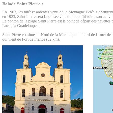
Balade Saint Pierre :
En 1902, les nuées* ardentes venu de la Montagne Pelée s’abattirent 
en 1923, Saint Pierre sera labellisée ville d’art et d’histoire, son activ
Le ponton de la plage Saint Pierre est le point de départ des navettes
Lucie, la Guadeloupe, ...
Saint Pierre est situé au Nord de la Martinique au bord de la mer des 
qui vient de Fort de France (32 km).