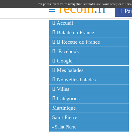
recoin
.fr
En poursuivant votre navigation sur notre site, vous acceptez l'utilis
Pa
Accueil
Balade en France
Recette de France
Facebook
Google+
Mes balades
Nouvelles balades
Villes
Catégories
Martinique
Saint Pierre
- Saint Pierre