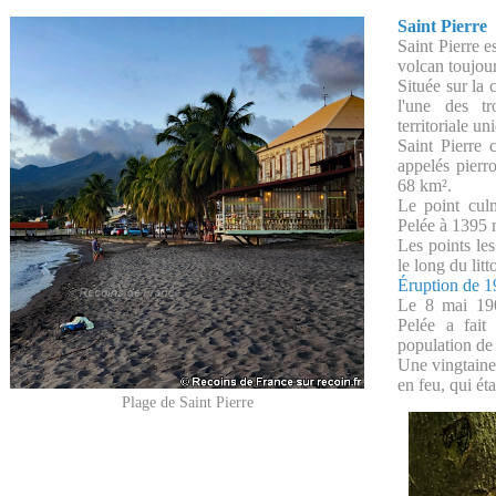
Saint Pierre
Saint Pierre e
volcan toujour
Située sur la 
l'une des tr
territoriale u
Saint Pierre
appelés pierro
68 km².
Le point cul
Pelée à 1395 m
Les points le
le long du litt
Éruption de 
Le 8 mai 190
Pelée a fait
population de 
Une vingtaine
en feu, qui ét
Plage de Saint Pierre