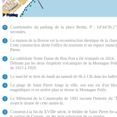
Coordonnées du parking de la place Bertin, P : 14°44'30.2
P
secondes.
La maison de la Bourse est la reconstruction identique de la ch
1
Cette construction abrite l'office du tourisme et un espace munici
Pierre.
La cathédrale Notre Dame du Bon Port a été restaurée en 2024.
2
Détruite par les deux éruptions volcaniques de la Montagne Pelée
de 1923 à 1929.
Le marché se tient du lundi au samedi de 6h à 13h dans les halles 
3
La plage de Saint Pierre longe la ville, son eau est d'un ble
4
magnifiques et en arrière plan se dresse la Montagne Pelée.
Le Mémorial de la Catastrophe de 1902 raconte l'histoire du "P
5
avant le drame de cette année-là.
Construit à la fin du XVIIIe siècle, le théâtre de Saint Pierre fut 
6
le cachot de Cyparis, un des trois survivants de ce sinistre.