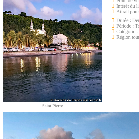
Point de vu
Intérêt du l
Attrait pour
Durée : De
Période : T
Catégorie :
Région tour
Saint Pierre