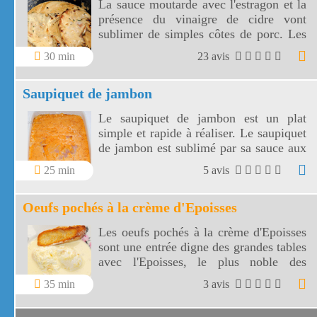
La sauce moutarde avec l'estragon et la
présence du vinaigre de cidre vont
sublimer de simples côtes de porc. Les
côtes de porc à la moutarde
30 min
23 avis
s'accompagnent aussi bien de riz, de
pâtes ou de légumes de votre choix!
Saupiquet de jambon
Le saupiquet de jambon est un plat
simple et rapide à réaliser. Le saupiquet
de jambon est sublimé par sa sauce aux
échalotes, vin blanc, concentré de
25 min
5 avis
tomates et crème fraîche. Choisir un
jambon à l'os ou un jambon traiteur
Oeufs pochés à la crème d'Epoisses
pour garantir la qualité du saupiquet.
Les oeufs pochés à la crème d'Epoisses
sont une entrée digne des grandes tables
avec l'Epoisses, le plus noble des
fromages bourguignons.
35 min
3 avis