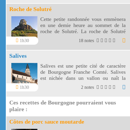
Roche de Solutré
Cette petite randonnée vous emmènera
en une demie heure au sommet de la
roche de Solutré. La roche de Solutré
vous offrira un superbe panorama sur le
1h30
18 notes
village de Solutré mais aussi sur celui
de Vergisson.
Salives
Salives est une petite cité de caractère
de Bourgogne Franche Comté. Salives
est nichée dans un vallon ou naît la
Tille.
1h30
2 notes
Ces recettes de Bourgogne pourraient vous
plaire :
Côtes de porc sauce moutarde