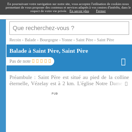
recoin
.fr
En poursuivant votre navigation sur notre site, vous acceptez l'utilisation de cookies nous
permettant de vous proposer des contenus et services adaptés à vos centres d'intérêts, dans le
respect de votre vie privée.
En savoir plus
Fermer
Recoin
›
Balade
›
Bourgogne
›
Yonne
›
Saint Père
›
Saint Père
Balade à Saint Père, Saint Père
Pas de note
Préambule :
Saint Père est situé au pied de la colline
éternelle, Vézelay est à 2 km. L'église Notre Dame de
Saint Père mérite le détour.