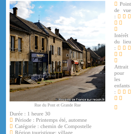
Point
de vue
:
Intérêt
du lieu
:
Attrait
pour
les
enfants
:
Rue du Pont et Grande Rue
Durée : 1 heure 30
Période : Printemps été, automne
Catégorie : chemin de Compostelle
Région touristique: village