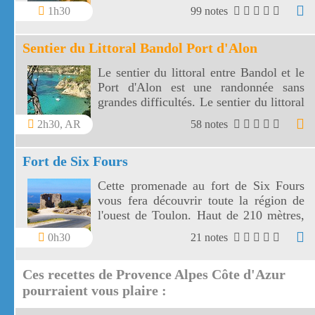
et surplombe la mer au travers plusieurs
1h30
99 notes
virages.
Sentier du Littoral Bandol Port d'Alon
Le sentier du littoral entre Bandol et le
Port d'Alon est une randonnée sans
grandes difficultés. Le sentier du littoral
Bandol Port d'Alon offre des paysages
2h30, AR
58 notes
magnifiques.
Fort de Six Fours
Cette promenade au fort de Six Fours
vous fera découvrir toute la région de
l'ouest de Toulon. Haut de 210 mètres,
le fort de Six Fours vous offre un vaste
0h30
21 notes
panorama vers une côte découpée, des
montagnes toulonnaises jusqu' aux îles
Ces recettes de Provence Alpes Côte d'Azur
de Marseille.
pourraient vous plaire :