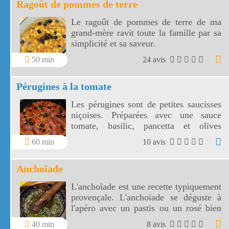
Ragoût de pommes de terre
Le ragoût de pommes de terre de ma
grand-mère ravit toute la famille par sa
simplicité et sa saveur.
50 min
24 avis
Pérugines à la tomate
Les pérugines sont de petites saucisses
niçoises. Préparées avec une sauce
tomate, basilic, pancetta et olives
niçoises, vos pérugines vont
60 min
10 avis
accompagner divinement vos pâtes
fraîches!
Anchoïade
L'anchoïade est une recette typiquement
provençale. L'anchoïade se déguste à
l'apéro avec un pastis ou un rosé bien
frais.
40 min
8 avis