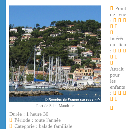
Point
de vue
:
Intérêt
du lieu
:
Attrait
pour
les
enfants
:
Port de Saint Mandrier.
Durée : 1 heure 30
Période : toute l'année
Catégorie : balade familiale