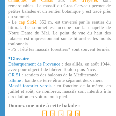
calanques de Cassis
aux
îles d'Hyères
sont
remarquables. Le massif du Gros Cerveau permet de
petites balades et un sentier botanique y est tracé près
du sommet.
- Le
cap Sicié
, 352 m, est traversé par le sentier du
littoral. Le sommet est occupé par la chapelle de
Notre Dame du Mai. Le point de vue du haut des
falaises est impressionnant sur le littoral et les monts
toulonnais.
- PS : l'été les massifs forestiers* sont souvent fermés.
*Glossaire
Débarquement de Provence
: des alliés, en août 1944,
avec pour objectif de libérer Toulon puis Nice.
GR 51
: sentiers des balcons de la Méditerranée.
Isthme
: bande de terre étroite séparant deux mers.
Massif forestier varois
: en fonction de la météo, en
juillet et août, de nombreux massifs sont interdits à la
circulation en voiture ou à pied.
Donnez une note à cette balade :
1
2
3
4
5