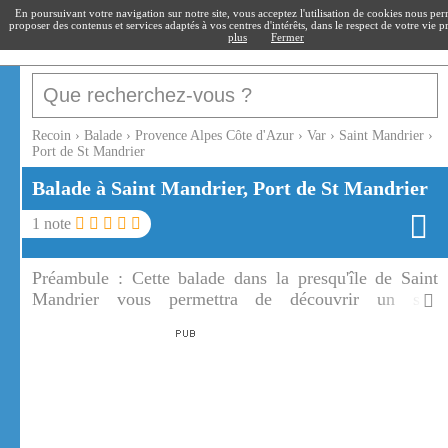
recoin
.fr
En poursuivant votre navigation sur notre site, vous acceptez l'utilisation de cookies nous pe
proposer des contenus et services adaptés à vos centres d'intérêts, dans le respect de votre vie p
plus
Fermer
Recoin
›
Balade
›
Provence Alpes Côte d'Azur
›
Var
›
Saint Mandrier
›
Port de St Mandrier
Balade à Saint Mandrier, Port de St Mandrier
1
note
Préambule :
Cette balade dans la presqu'île de Saint
Mandrier vous permettra de découvrir un site
remarquable en face de la rade de Toulon. Saint
Mandrier sur mer est un joli petit port qui a gardé son
âme de village.