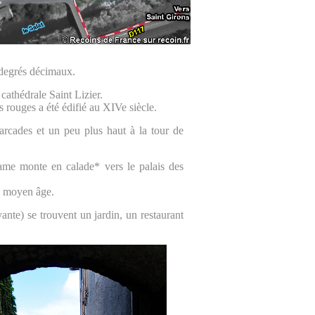
degrés décimaux.
 cathédrale Saint Lizier.
s rouges a été édifié au XIVe siècle.
arcades et un peu plus haut à la tour de
Dame monte en calade* vers le palais des
u moyen âge.
yante) se trouvent un jardin, un restaurant