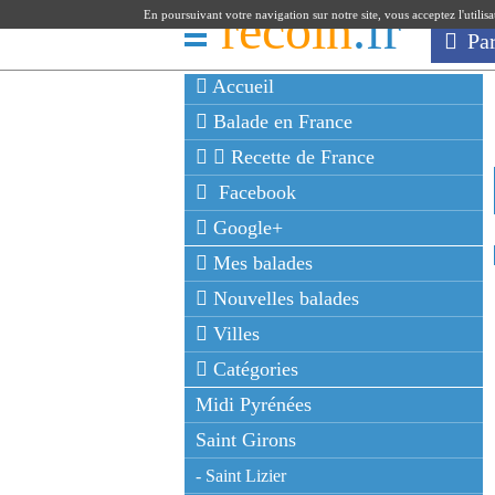
recoin
.fr
En poursuivant votre navigation sur notre site, vous acceptez l'utilis
Pa
Accueil
Balade en France
Recette de France
Facebook
Google+
Mes balades
Nouvelles balades
Villes
Catégories
Midi Pyrénées
Saint Girons
- Saint Lizier