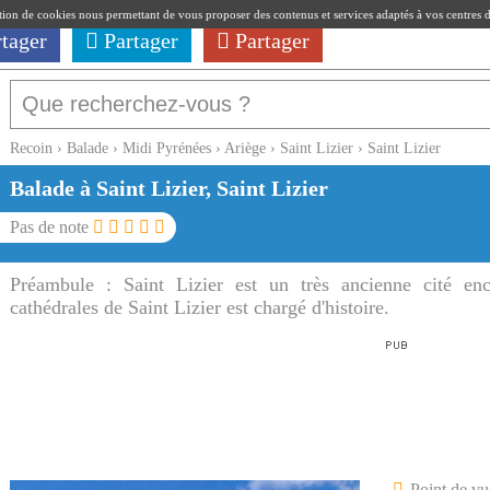
ation de cookies nous permettant de vous proposer des contenus et services adaptés à vos centres d'i
rtager
Partager
Partager
Recoin
›
Balade
›
Midi Pyrénées
›
Ariège
›
Saint Lizier
›
Saint Lizier
Balade à Saint Lizier, Saint Lizier
Pas de note
Préambule :
Saint Lizier est un très ancienne cité enc
cathédrales de Saint Lizier est chargé d'histoire.
Point de vu