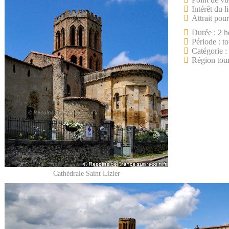
Intérêt du l
Attrait pour
Durée : 2 h
Période : to
Catégorie :
Région tour
Cathédrale Saint Lizier