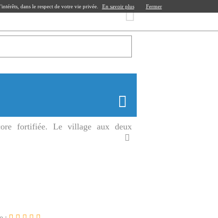
ntérêts, dans le respect de votre vie privée.
En savoir plus
Fermer
ore fortifiée. Le village aux deux
e :