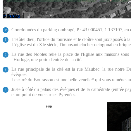
Coordonnées du parking ombragé, P : 43.000451, 1.137197, en 
P
L'Hôtel dieu, l'office du tourisme et le cloître sont juxtaposés à la
1
L'église est du XIe siècle, l'imposant clocher octogonal en brique
La rue des Nobles relie la place de l'Eglise aux maisons sous 
2
l'Horloge, une porte d'entrée de la cité.
La rue principale de la cité est la rue Maubec, la rue notre 
3
évêques.
Le carré du Bourassou est une belle venelle* qui vous ramène a
Juste à côté du palais des évêques et de la cathédrale (entrée pa
4
et un point de vue sur les Pyrénées.