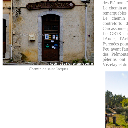
des Piémonts"
Le chemin au 
remarquables 
Le chemin d
contreforts
Carcassonne p
Le GR78 chem
l'Aude, l'A
Pyrénées pour 
Peu avant l'ar
des Piémonts
pèlerins ont
Vézelay et du
Chemin de saint Jacques