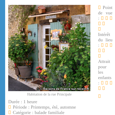
Point
de vue
:
Intérêt
du lieu
:
Attrait
pour
les
enfants
:
Habitation de la rue Principale
Durée : 1 heure
Période : Printemps, été, automne
Catégorie : balade familiale