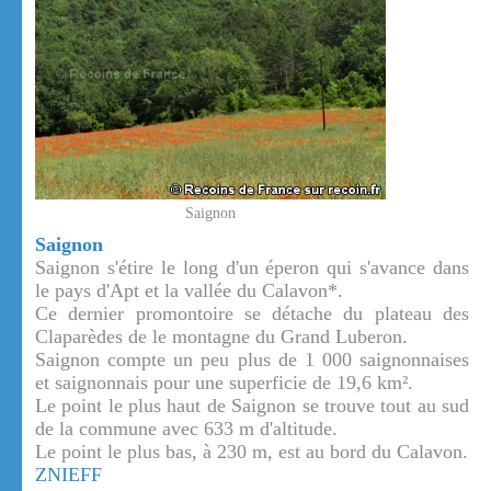
Saignon
Saignon
Saignon s'étire le long d'un éperon qui s'avance dans
le pays d'Apt et la vallée du Calavon*.
Ce dernier promontoire se détache du plateau des
Claparèdes de le montagne du Grand Luberon.
Saignon compte un peu plus de 1 000 saignonnaises
et saignonnais pour une superficie de 19,6 km².
Le point le plus haut de Saignon se trouve tout au sud
de la commune avec 633 m d'altitude.
Le point le plus bas, à 230 m, est au bord du Calavon.
ZNIEFF