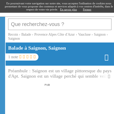
recoin
.fr
En poursuivant votre navigation sur notre site, vous acceptez l'utilisation de cookies nous
permettant de vous proposer des contenus et services adaptés à vos centres d'intérêts, dans le
respect de votre vie privée.
En savoir plus
Fermer
Recoin
›
Balade
›
Provence Alpes Côte d'Azur
›
Vaucluse
›
Saignon
›
Saignon
Balade à Saignon, Saignon
1
note
Préambule :
Saignon est un village pittoresque du pays
d'Apt. Saignon est un village perché qui semble veiller
ou surveiller Apt.