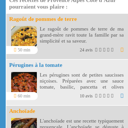
Ces recettes de Provence Alpes Côte d'Azur
de Marseille.
pourraient vous plaire :
Ragoût de pommes de terre
Le ragoût de pommes de terre de ma
grand-mère ravit toute la famille par sa
simplicité et sa saveur.
50 min
24 avis
Pérugines à la tomate
Les pérugines sont de petites saucisses
niçoises. Préparées avec une sauce
tomate, basilic, pancetta et olives
niçoises, vos pérugines vont
60 min
10 avis
accompagner divinement vos pâtes
fraîches!
Anchoïade
L'anchoïade est une recette typiquement
provençale. L'anchoïade se déguste à