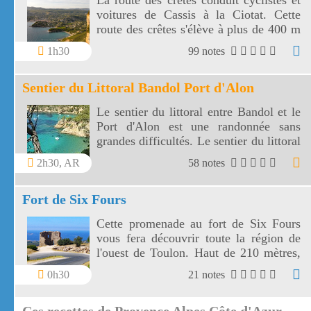
La route des crêtes conduit cyclistes et
voitures de Cassis à la Ciotat. Cette
route des crêtes s'élève à plus de 400 m
et surplombe la mer au travers plusieurs
1h30
99 notes
virages.
Sentier du Littoral Bandol Port d'Alon
Le sentier du littoral entre Bandol et le
Port d'Alon est une randonnée sans
grandes difficultés. Le sentier du littoral
Bandol Port d'Alon offre des paysages
2h30, AR
58 notes
magnifiques.
Fort de Six Fours
Cette promenade au fort de Six Fours
vous fera découvrir toute la région de
l'ouest de Toulon. Haut de 210 mètres,
le fort de Six Fours vous offre un vaste
0h30
21 notes
panorama vers une côte découpée, des
montagnes toulonnaises jusqu' aux îles