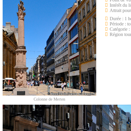
Intérêt du l
Attrait pour
Durée : 1 h
Période : to
Catégorie :
Région tour
Colonne de Merten