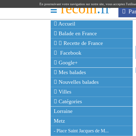
recoin
.fr
En poursuivant votre navigation sur notre site, vous acceptez l'utilis
Pa
Accueil
Balade en France
Recette de France
Facebook
Google+
Mes balades
Nouvelles balades
Villes
Catégories
Lorraine
Metz
- Place Saint Jacques de M...