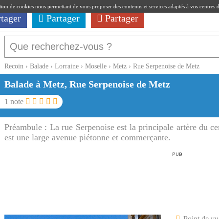
ation de cookies nous permettant de vous proposer des contenus et services adaptés à vos centres d'i
rtager
Partager
Partager
Recoin
›
Balade
›
Lorraine
›
Moselle
›
Metz
›
Rue Serpenoise de Metz
Balade à Metz, Rue Serpenoise de Metz
1
note
Préambule :
La rue Serpenoise est la principale artère du c
est une large avenue piétonne et commerçante.
Point de vu