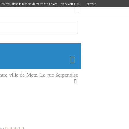
ntérêts, dans le respect de votre vie privée.
En savoir plus
Fermer
entre ville de Metz. La rue Serpenoise
e :