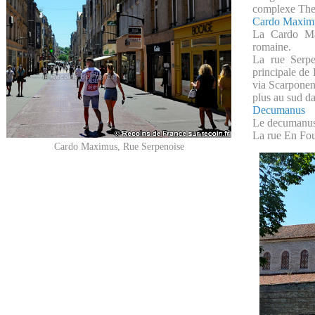
complexe The
Cardo Maxim
La Cardo Ma
romaine.
La rue Serpe
principale de
via Scarponen
plus au sud da
Decumanus
Le decumanus 
La rue En Four
Cardo Maximus, Rue Serpenoise