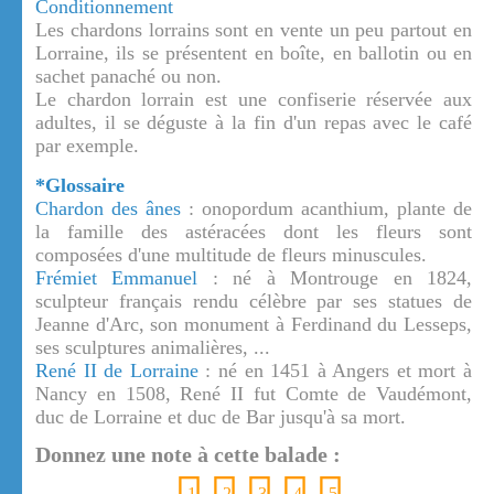
Conditionnement
Les chardons lorrains sont en vente un peu partout en
Lorraine, ils se présentent en boîte, en ballotin ou en
sachet panaché ou non.
Le chardon lorrain est une confiserie réservée aux
adultes, il se déguste à la fin d'un repas avec le café
par exemple.
*Glossaire
Chardon des ânes
: onopordum acanthium, plante de
la famille des astéracées dont les fleurs sont
composées d'une multitude de fleurs minuscules.
Frémiet Emmanuel
: né à Montrouge en 1824,
sculpteur français rendu célèbre par ses statues de
Jeanne d'Arc, son monument à Ferdinand du Lesseps,
ses sculptures animalières, ...
René II de Lorraine
: né en 1451 à Angers et mort à
Nancy en 1508, René II fut Comte de Vaudémont,
duc de Lorraine et duc de Bar jusqu'à sa mort.
Donnez une note à cette balade :
1
2
3
4
5