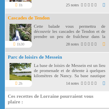
1h
25 notes
Cascades de Tendon
Cette balade vous permettra de
découvrir les cascades de Tendon et de
prendre un peu de fraîcheur dans la
forêt vosgienne entre la petite et la
1h30
28 notes
grande cascade de Tendon.
Parc de loisirs de Messein
La base de loisirs de Messein est un lieu
de promenade et de détente à quelques
kilomètres de Nancy. Sa base nautique
utilise un plan d'eau de 14 hectares.
2h
14 notes
Ces recettes de Lorraine pourraient vous
plaire :