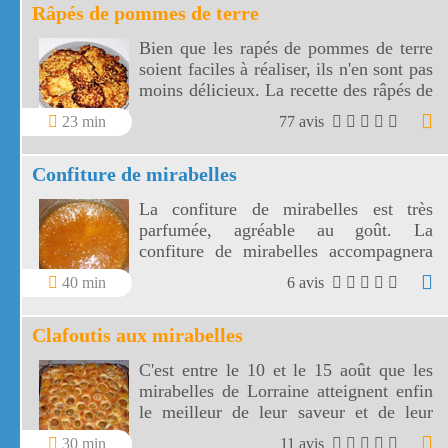
Râpés de pommes de terre
Bien que les rapés de pommes de terre
soient faciles à réaliser, ils n'en sont pas
moins délicieux. La recette des râpés de
pommes de terre a pour base des
23 min
77 avis
produits de la région Lorraine, plus
précisément des Vosges.
Confiture de mirabelles
La confiture de mirabelles est très
parfumée, agréable au goût. La
confiture de mirabelles accompagnera
vos petits déjeuners ou vos goûters pour
40 min
6 avis
la rentrée.
Clafoutis aux mirabelles
C'est entre le 10 et le 15 août que les
mirabelles de Lorraine atteignent enfin
le meilleur de leur saveur et de leur
maturité. Voici une façon de les
30 min
11 avis