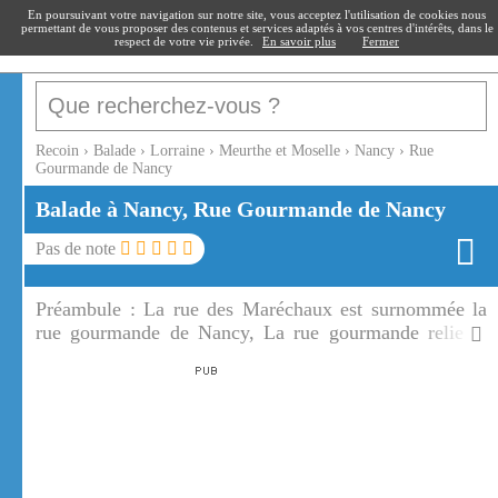
recoin
.fr
En poursuivant votre navigation sur notre site, vous acceptez l'utilisation de cookies nous
permettant de vous proposer des contenus et services adaptés à vos centres d'intérêts, dans le
respect de votre vie privée.
En savoir plus
Fermer
Recoin
›
Balade
›
Lorraine
›
Meurthe et Moselle
›
Nancy
›
Rue
Gourmande de Nancy
Balade à Nancy, Rue Gourmande de Nancy
Pas de note
Préambule :
La rue des Maréchaux est surnommée la
rue gourmande de Nancy, La rue gourmande relie la
vieille ville aux places Carrières et Stanislas.