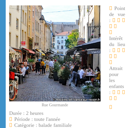
Point
de vue
:
Intérêt
du lieu
:
Attrait
pour
les
enfants
:
Rue Gourmande
Durée : 2 heures
Période : toute l'année
Catégorie : balade familiale