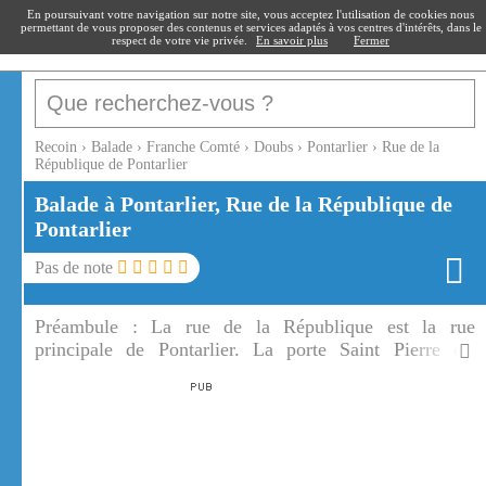
recoin
.fr
En poursuivant votre navigation sur notre site, vous acceptez l'utilisation de cookies nous
permettant de vous proposer des contenus et services adaptés à vos centres d'intérêts, dans le
respect de votre vie privée.
En savoir plus
Fermer
Recoin
›
Balade
›
Franche Comté
›
Doubs
›
Pontarlier
›
Rue de la
République de Pontarlier
Balade à Pontarlier, Rue de la République de
Pontarlier
Pas de note
Préambule :
La rue de la République est la rue
principale de Pontarlier. La porte Saint Pierre est
l'entrée emblématique de la rue de la république de
Pontarlier.