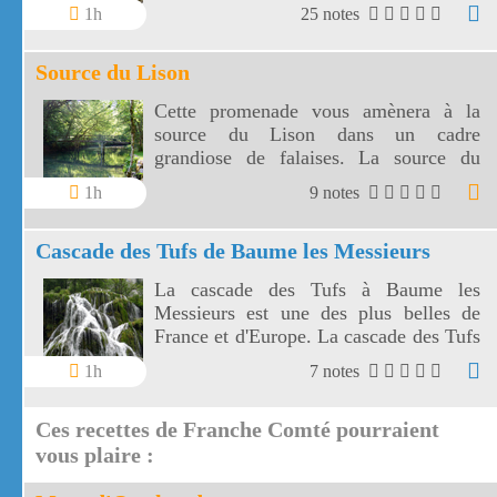
Loue est une résurgence du Doubs.
1h
25 notes
Source du Lison
Cette promenade vous amènera à la
source du Lison dans un cadre
grandiose de falaises. La source du
Lison est une résurgence
1h
9 notes
impressionnante et l'un des plus vastes
réseaux de spéléologie de France.
Cascade des Tufs de Baume les Messieurs
La cascade des Tufs à Baume les
Messieurs est une des plus belles de
France et d'Europe. La cascade des Tufs
de Baume les Messieurs est à voir au
1h
7 notes
printemps ou après de fortes pluies.
Ces recettes de Franche Comté pourraient
vous plaire :