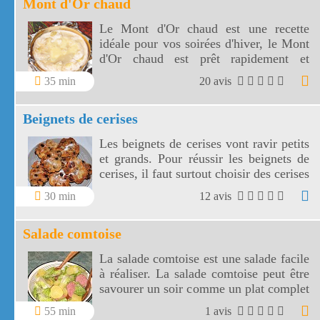
Mont d'Or chaud
Le Mont d'Or chaud est une recette
idéale pour vos soirées d'hiver, le Mont
d'Or chaud est prêt rapidement et
savoureux comme une fondue !
35 min
20 avis
Beignets de cerises
Les beignets de cerises vont ravir petits
et grands. Pour réussir les beignets de
cerises, il faut surtout choisir des cerises
bien noires et bien mûres.
30 min
12 avis
Salade comtoise
La salade comtoise est une salade facile
à réaliser. La salade comtoise peut être
savourer un soir comme un plat complet
en profitant que les pommes de terre et
55 min
1 avis
la saucisse soient encore tièdes !