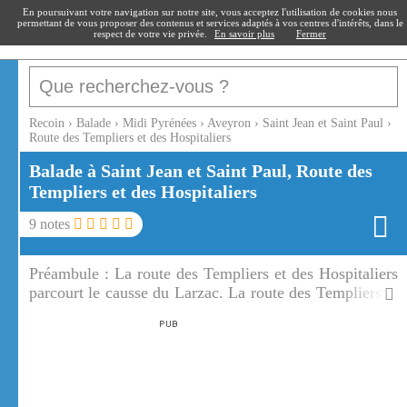
recoin
.fr
En poursuivant votre navigation sur notre site, vous acceptez l'utilisation de cookies nous
permettant de vous proposer des contenus et services adaptés à vos centres d'intérêts, dans le
respect de votre vie privée.
En savoir plus
Fermer
Recoin
›
Balade
›
Midi Pyrénées
›
Aveyron
›
Saint Jean et Saint Paul
›
Route des Templiers et des Hospitaliers
Balade à Saint Jean et Saint Paul, Route des
Templiers et des Hospitaliers
9
notes
Préambule :
La route des Templiers et des Hospitaliers
parcourt le causse du Larzac. La route des Templiers et
des Hospitaliers amènera vers 5 sites fortifiés
parfaitement conservés.