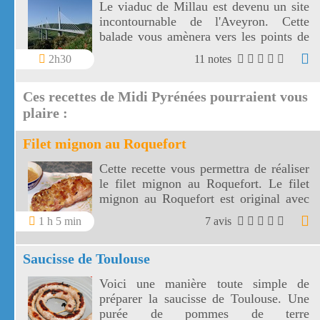
Le viaduc de Millau est devenu un site
incontournable de l'Aveyron. Cette
balade vous amènera vers les points de
vue les plus proches du viaduc de
2h30
11 notes
Millau.
Ces recettes de Midi Pyrénées pourraient vous
plaire :
Filet mignon au Roquefort
Cette recette vous permettra de réaliser
le filet mignon au Roquefort. Le filet
mignon au Roquefort est original avec
ce fromage renommé.
1 h 5 min
7 avis
Saucisse de Toulouse
Voici une manière toute simple de
préparer la saucisse de Toulouse. Une
purée de pommes de terre