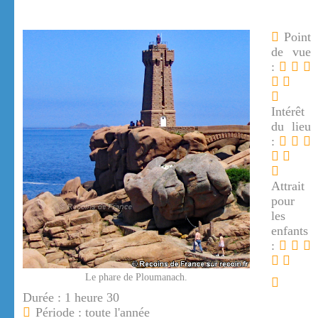
Point
de vue
:
Intérêt
du lieu
:
Attrait
pour
les
enfants
:
Le phare de Ploumanach.
Durée : 1 heure 30
Période : toute l'année