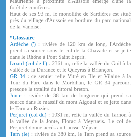
Maurienne à proximité d'Aussois émerge d'une la
forêt de conifères.
Haut de ses 93 m, le monolithe de Sardières est situé
près du village d'Aussois en bordure du parc national
de la Vanoise.
*Glossaire
Ardèche (')
: rivière de 120 km de long, l'Ardèche
prend sa source sous le col de la Chavade et se jette
dans le Rhône à Pont Saint Esprit.
Izoard (col de l')
: 2361 m, relie la vallée du Guil à la
vallée de la Durance et le Queyras à Briançon.
GR 34
: ce sentier relie Vitré en Ille et Vilaine à la
Tour du Parc dans le Morbihan, le GR 34 parcourt
presque la totalité du littoral breton.
Jonte
: rivière de 38 km de longueur qui prend sa
source dans le massif du mont Aigoual et se jette dans
le Tarn au Rozier.
Perjuret (col du)
: 1031 m, relie la vallée du Tarnon à
la vallée de la Jonte, Florac à Meyrueis. Le col de
Perjuret donne accès au Causse Méjean.
Tarn (le)
: rivière de 380 km, le Tarn prend sa source