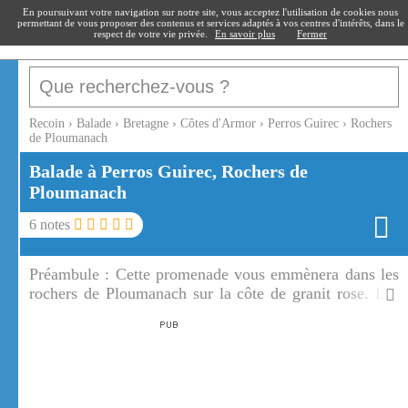
recoin
.fr
En poursuivant votre navigation sur notre site, vous acceptez l'utilisation de cookies nous
permettant de vous proposer des contenus et services adaptés à vos centres d'intérêts, dans le
respect de votre vie privée.
En savoir plus
Fermer
Recoin
›
Balade
›
Bretagne
›
Côtes d'Armor
›
Perros Guirec
›
Rochers
de Ploumanach
Balade à Perros Guirec, Rochers de
Ploumanach
6
notes
Préambule :
Cette promenade vous emmènera dans les
rochers de Ploumanach sur la côte de granit rose. Les
rochers de Ploumanach sont toujours aussi
spectaculaires, vus de terre ou de mer.