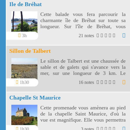
Ile de Bréhat
Cette balade vous fera parcourir la
charmante île de Bréhat sur toute sa
longueur. Sur l'île de Bréhat, vous
découvrirez une végétation surprenante
3h
21 notes
avec des palmiers et des plantes
méditerranéennes.
Sillon de Talbert
Le sillon de Talbert est une chaussée de
sable et de galets qui s'avance vers la
mer, sur une longueur de 3 km. Le
sillon de Talbert est un site unique en
1h30
16 notes
France.
Chapelle St Maurice
Cette promenade vous amènera au pied
de la chapelle Saint Maurice, d'où la
vue est magnifique. Elle vous permettra
de vous promener sur l'estran, puis le
1h30
3 notes