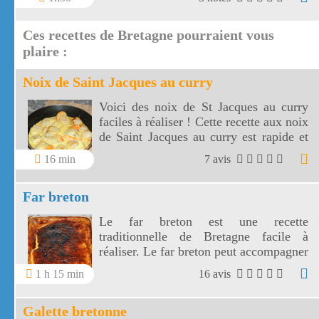
long des falaises, à travers la réserve
naturelle de la baie de Saint Brieuc.
Ces recettes de Bretagne pourraient vous
plaire :
Noix de Saint Jacques au curry
Voici des noix de St Jacques au curry
faciles à réaliser ! Cette recette aux noix
de Saint Jacques au curry est rapide et
excellente, sa crème au curry
16 min
7 avis
accompagne délicieusement vos pâtes
ou votre riz.
Far breton
Le far breton est une recette
traditionnelle de Bretagne facile à
réaliser. Le far breton peut accompagner
un café ou un thé.
1 h 15 min
16 avis
Galette bretonne