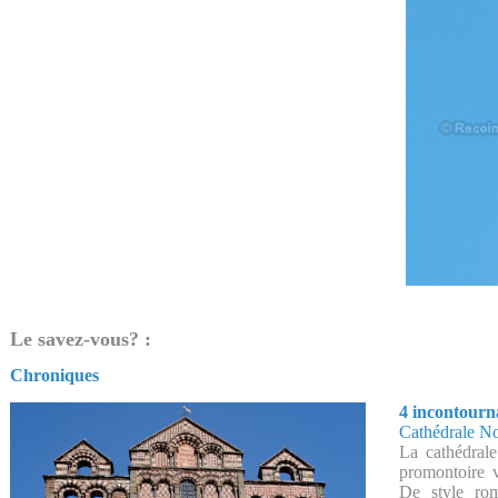
Le savez-vous? :
Chroniques
4 incontourn
Cathédrale N
La cathédrale
promontoire v
De style rom