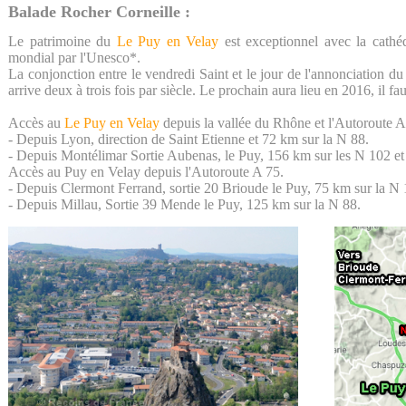
Balade Rocher Corneille :
Le patrimoine du
Le Puy en Velay
est exceptionnel avec la cathéd
mondial par l'Unesco*.
La conjonction entre le vendredi Saint et le jour de l'annonciation du
arrive deux à trois fois par siècle. Le prochain aura lieu en 2016, il f
Accès au
Le Puy en Velay
depuis la vallée du Rhône et l'Autoroute A
- Depuis Lyon, direction de Saint Etienne et 72 km sur la N 88.
- Depuis Montélimar Sortie Aubenas, le Puy, 156 km sur les N 102 et
Accès au Puy en Velay depuis l'Autoroute A 75.
- Depuis Clermont Ferrand, sortie 20 Brioude le Puy, 75 km sur la N 
- Depuis Millau, Sortie 39 Mende le Puy, 125 km sur la N 88.