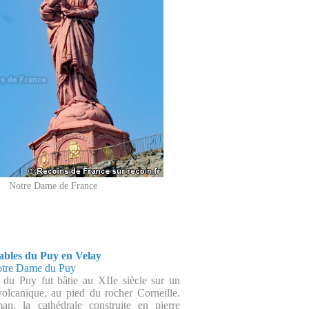
Notre Dame de France
ables du Puy en Velay
otre Dame du Puy
 du Puy fut bâtie au XIIe siècle sur un
olcanique, au pied du rocher Corneille.
an, la cathédrale construite en pierre