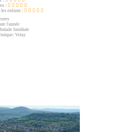
ieu :
 les enfants :
eures
ute l'année
 balade familiale
istique: Velay