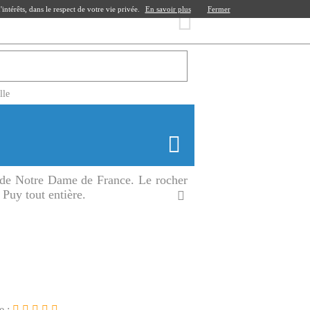
ntérêts, dans le respect de votre vie privée.
En savoir plus
Fermer
lle
e de Notre Dame de France. Le rocher
 Puy tout entière.
e :