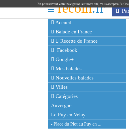
recoin
.fr
En poursuivant votre navigation sur notre site, vous acceptez l'utilis
Pa
Accueil
Balade en France
Recette de France
Facebook
Google+
Mes balades
Nouvelles balades
Villes
Catégories
Auvergne
Le Puy en Velay
- Place du Plot au Puy en ...