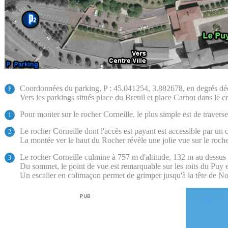
Coordonnées du parking, P : 45.041254, 3.882678, en degrés d
P
Vers les parkings situés place du Breuil et place Carnot dans le c
Pour monter sur le rocher Corneille, le plus simple est de traver
1
Le rocher Corneille dont l'accès est payant est accessible par un 
2
La montée ver le haut du Rocher révèle une jolie vue sur le roche
Le rocher Corneille culmine à 757 m d'altitude, 132 m au dessus d
3
Du sommet, le point de vue est remarquable sur les toits du Puy 
Un escalier en colimaçon permet de grimper jusqu'à la tête de N