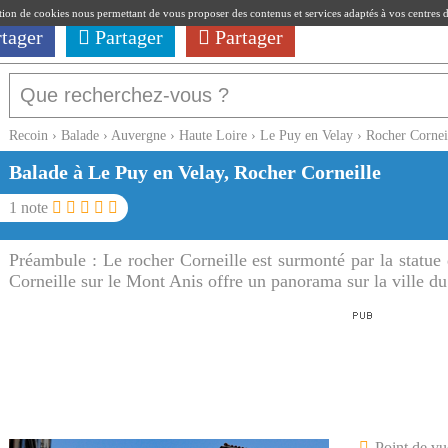
ation de cookies nous permettant de vous proposer des contenus et services adaptés à vos centres d'i
rtager
Partager
Partager
Recoin
›
Balade
›
Auvergne
›
Haute Loire
›
Le Puy en Velay
›
Rocher Cornei
Balade à Le Puy en Velay, Rocher Corneille
1
note
Préambule :
Le rocher Corneille est surmonté par la statu
Corneille sur le Mont Anis offre un panorama sur la ville du
Point de vu