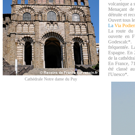
volcanique a s
Menaçant de 
détruite et re
Ouvert tous les
La
Via Podien
La route du 
ouverte en F
Godescalc*. 
fréquentée. L
Espagne. En 2
de la cathédra
En France, 7
été classé a
l'Unesco*.
Cathédrale Notre dame du Puy