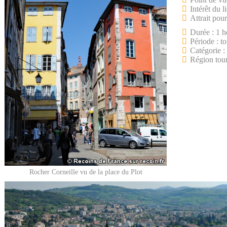
Intérêt du l
Attrait pour
Durée : 1 h
Période : to
Catégorie :
Région tour
Rocher Corneille vu de la place du Plot