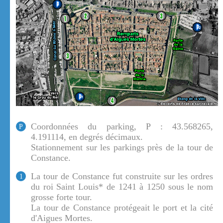
Coordonnées du parking, P : 43.568265,
P
4.191114, en degrés décimaux.
Stationnement sur les parkings près de la tour de
Constance.
La tour de Constance fut construite sur les ordres
1
du roi Saint Louis* de 1241 à 1250 sous le nom
grosse forte tour.
La tour de Constance protégeait le port et la cité
d'Aigues Mortes.