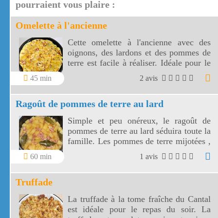
pourraient vous plaire :
Omelette à l'ancienne
Cette omelette à l'ancienne avec des
oignons, des lardons et des pommes de
terre est facile à réaliser. Idéale pour le
dîner, cette omelette à l'ancienne sera
45 min
2 avis
accompagnée d'une salade verte.
Ragoût de pommes de terre au lard
Simple et peu onéreux, le ragoût de
pommes de terre au lard séduira toute la
famille. Les pommes de terre mijotées ,
fondantes et goûteuses accompagneront
60 min
1 avis
des saucisses ou un rôti de porc.
Truffade
La truffade à la tome fraîche du Cantal
est idéale pour le repas du soir. La