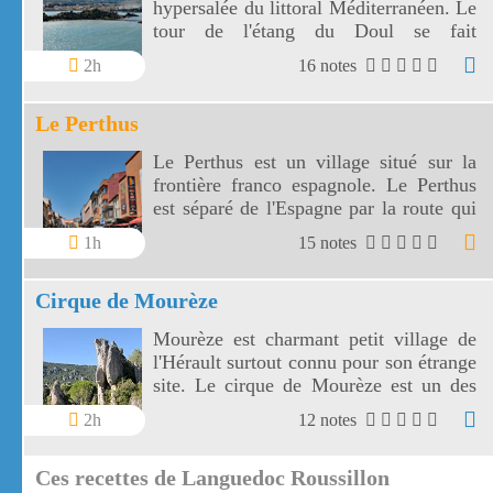
hypersalée du littoral Méditerranéen. Le
tour de l'étang du Doul se fait
facilement en 1 heure environ.
2h
16 notes
Le Perthus
Le Perthus est un village situé sur la
frontière franco espagnole. Le Perthus
est séparé de l'Espagne par la route qui
le traverse.
1h
15 notes
Cirque de Mourèze
Mourèze est charmant petit village de
l'Hérault surtout connu pour son étrange
site. Le cirque de Mourèze est un des
Grands Sites de France.
2h
12 notes
Ces recettes de Languedoc Roussillon