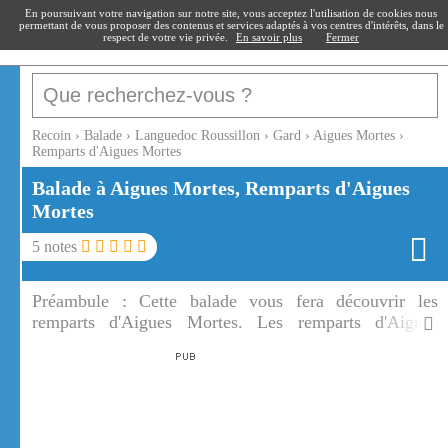
recoin
.fr
En poursuivant votre navigation sur notre site, vous acceptez l'utilisation de cookies nous
permettant de vous proposer des contenus et services adaptés à vos centres d'intérêts, dans le
respect de votre vie privée.
En savoir plus
Fermer
Recoin
›
Balade
›
Languedoc Roussillon
›
Gard
›
Aigues Mortes
›
Remparts d'Aigues Mortes
Balade à Aigues Mortes, Remparts d'Aigues
Mortes
5
notes
Préambule :
Cette balade vous fera découvrir les
remparts d'Aigues Mortes. Les remparts d'Aigues
Mortes entourent la cité portuaire voulue par Saint
Louis.