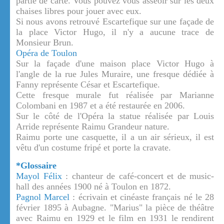
partie de carte. Vous pouvez vous asseoir sur les deux
chaises libres pour jouer avec eux.
Si nous avons retrouvé Escartefique sur une façade de
la place Victor Hugo, il n'y a aucune trace de
Monsieur Brun.
Opéra de Toulon
Sur la façade d'une maison place Victor Hugo à
l'angle de la rue Jules Muraire, une fresque dédiée à
Fanny représente César et Escartefique.
Cette fresque murale fut réalisée par Marianne
Colombani en 1987 et a été restaurée en 2006.
Sur le côté de l'Opéra la statue réalisée par Louis
Arride représente Raimu Grandeur nature.
Raimu porte une casquette, il a un air sérieux, il est
vêtu d'un costume fripé et porte la cravate.
*Glossaire
Mayol Félix
: chanteur de café-concert et de music-
hall des années 1900 né à Toulon en 1872.
Pagnol Marcel
: écrivain et cinéaste français né le 28
février 1895 à Aubagne. "Marius" la pièce de théâtre
avec Raimu en 1929 et le film en 1931 le rendirent