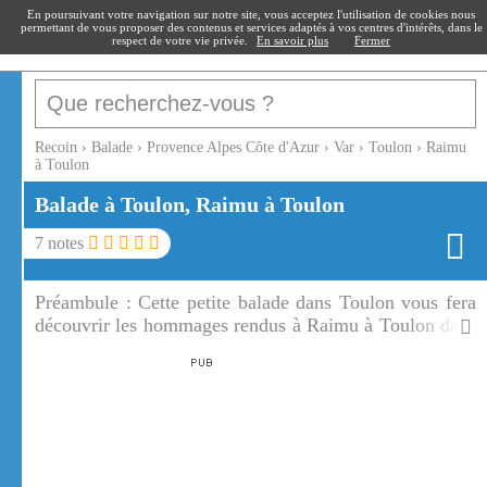
recoin
.fr
En poursuivant votre navigation sur notre site, vous acceptez l'utilisation de cookies nous
permettant de vous proposer des contenus et services adaptés à vos centres d'intérêts, dans le
respect de votre vie privée.
En savoir plus
Fermer
Recoin
›
Balade
›
Provence Alpes Côte d'Azur
›
Var
›
Toulon
›
Raimu
à Toulon
Balade à Toulon, Raimu à Toulon
7
notes
Préambule :
Cette petite balade dans Toulon vous fera
découvrir les hommages rendus à Raimu à Toulon dans
sa ville natale. Raimu à Toulon c'est une place, une rue,
une fresque, des statues de bronze, ...