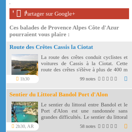
'
'
'
Partager sur Google+
Ces balades de Provence Alpes Côte d'Azur
pourraient vous plaire :
Route des Crêtes Cassis la Ciotat
La route des crêtes conduit cyclistes et
voitures de Cassis à la Ciotat. Cette
route des crêtes s'élève à plus de 400 m
et surplombe la mer au travers plusieurs
1h30
99 notes
virages.
Sentier du Littoral Bandol Port d'Alon
Le sentier du littoral entre Bandol et le
Port d'Alon est une randonnée sans
grandes difficultés. Le sentier du littoral
Bandol Port d'Alon offre des paysages
2h30, AR
58 notes
magnifiques.