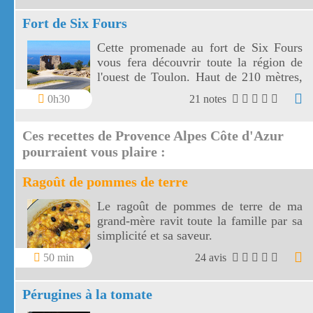
Fort de Six Fours
Cette promenade au fort de Six Fours
vous fera découvrir toute la région de
l'ouest de Toulon. Haut de 210 mètres,
le fort de Six Fours vous offre un vaste
0h30
21 notes
panorama vers une côte découpée, des
montagnes toulonnaises jusqu' aux îles
Ces recettes de Provence Alpes Côte d'Azur
de Marseille.
pourraient vous plaire :
Ragoût de pommes de terre
Le ragoût de pommes de terre de ma
grand-mère ravit toute la famille par sa
simplicité et sa saveur.
50 min
24 avis
Pérugines à la tomate