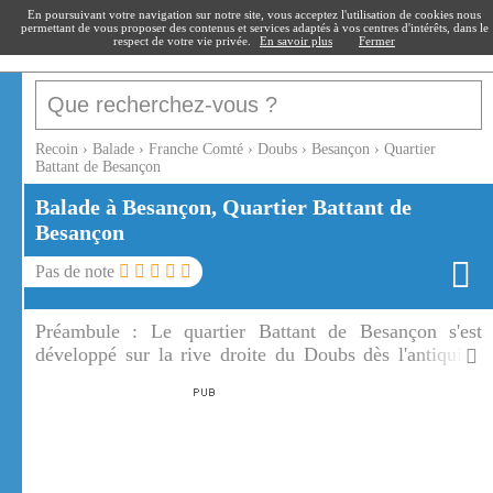
recoin
.fr
En poursuivant votre navigation sur notre site, vous acceptez l'utilisation de cookies nous
permettant de vous proposer des contenus et services adaptés à vos centres d'intérêts, dans le
respect de votre vie privée.
En savoir plus
Fermer
Recoin
›
Balade
›
Franche Comté
›
Doubs
›
Besançon
›
Quartier
Battant de Besançon
Balade à Besançon, Quartier Battant de
Besançon
Pas de note
Préambule :
Le quartier Battant de Besançon s'est
développé sur la rive droite du Doubs dès l'antiquité.
Le quartier Battant est l'un des plus vivants de
Besançon.