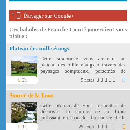
'
'
'
Partager sur Google+
Ces balades de Franche Comté pourraient vous
plaire :
Plateau des mille étangs
Cette randonnée vous amènera au
plateau des mille étangs à travers des
paysages somptueux, parsemés de
forêts, de prairies et d'étangs. Sur toute
2h
5 notes
la longueur du parcours sur le plateau
des mille étangs l'altitude est comprise
Source de la Loue
entre 600 et 700 mètres.
Cette promenade vous permettra de
découvrir la source de la Loue
jaillissant en cascade. La source de la
Loue est une résurgence du Doubs.
1h
25 notes