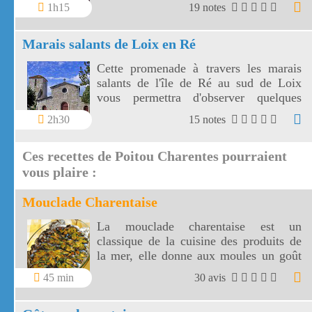
verdure vous découvrirez les rues
1h15
19 notes
médiévales et les vieilles maisons du
village pittoresque de Nanteuil.
Marais salants de Loix en Ré
Cette promenade à travers les marais
salants de l'île de Ré au sud de Loix
vous permettra d'observer quelques
oiseaux et surtout de voir de jolis
2h30
15 notes
paysages vers la mer ou les marais.
Ces recettes de Poitou Charentes pourraient
vous plaire :
Mouclade Charentaise
La mouclade charentaise est un
classique de la cuisine des produits de
la mer, elle donne aux moules un goût
inhabituel et savoureux.
45 min
30 avis