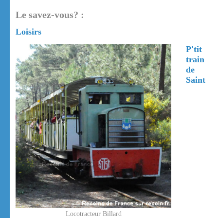
Le savez-vous? :
Loisirs
P'tit
train
de
Saint
Locotracteur Billard