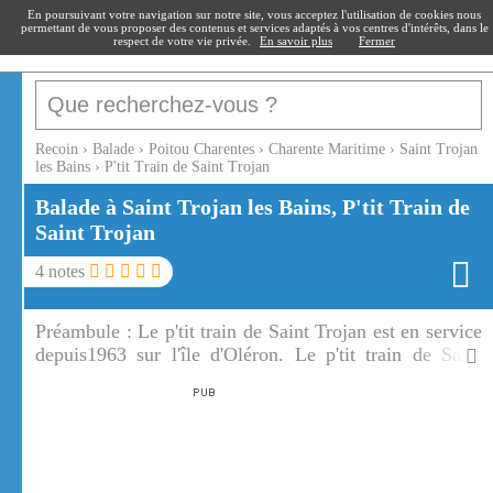
recoin
.fr
En poursuivant votre navigation sur notre site, vous acceptez l'utilisation de cookies nous
permettant de vous proposer des contenus et services adaptés à vos centres d'intérêts, dans le
respect de votre vie privée.
En savoir plus
Fermer
Recoin
›
Balade
›
Poitou Charentes
›
Charente Maritime
›
Saint Trojan
les Bains
›
P'tit Train de Saint Trojan
Balade à Saint Trojan les Bains, P'tit Train de
Saint Trojan
4
notes
Préambule :
Le p'tit train de Saint Trojan est en service
depuis1963 sur l'île d'Oléron. Le p'tit train de Saint
Trojan vous emmènera sur la plage de Maumusson, la
plus sauvage de l'île d'Oléron.