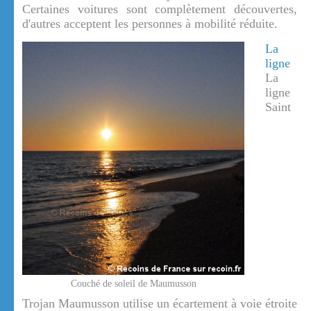
Certaines voitures sont complètement découvertes,
d'autres acceptent les personnes à mobilité réduite.
La
ligne
La
ligne
Saint
Couché de soleil de Maumusson
Trojan Maumusson utilise un écartement à voie étroite