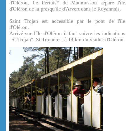
d'Oléron, Le Pertuis* de Maumusson sépare l'île
d'Oléron de la presqu'île d'Arvert dans le Royannais.
Saint Trojan est accessible par le pont de l'île
d'Oléron.
Arrivé sur l'île d'Oléron il faut suivre les indications
"St Trojan". St Trojan est à 14 km du viaduc d'Oléron.