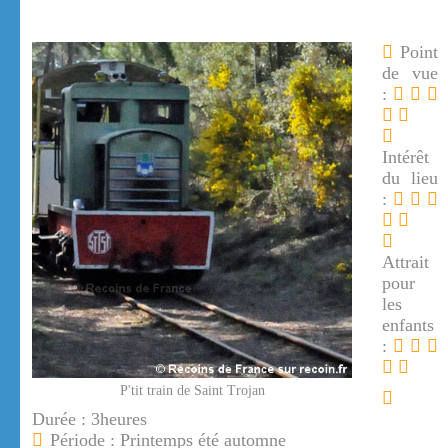
Point
de vue
:
Intérêt
du lieu
:
Attrait
pour
les
enfants
:
P'tit train de Saint Trojan
Durée : 3heures
Période : Printemps été automne