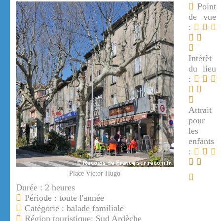
Point
de vue
:
Intérêt
du lieu
:
Attrait
pour
les
enfants
:
Place Victor Hugo
Durée : 2 heures
Période : toute l'année
Catégorie : balade familiale
Région touristique: Sud Ardèche