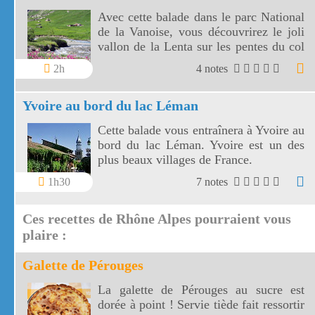
Avec cette balade dans le parc National
de la Vanoise, vous découvrirez le joli
vallon de la Lenta sur les pentes du col
de l'Iseran. Le vallon de la Lenta fait
2h
4 notes
face au glacier des Evettes et à la vallée
de l'Arc. Le col de l'Iseran est le plus
Yvoire au bord du lac Léman
haut de France.
Cette balade vous entraînera à Yvoire au
bord du lac Léman. Yvoire est un des
plus beaux villages de France.
1h30
7 notes
Ces recettes de Rhône Alpes pourraient vous
plaire :
Galette de Pérouges
La galette de Pérouges au sucre est
dorée à point ! Servie tiède fait ressortir