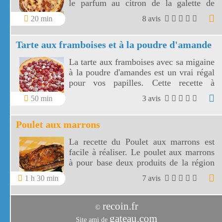
le parfum au citron de la galette de
Pérouges.
20 min
8 avis
Tarte aux framboises et à la poudre d'amande
La tarte aux framboises avec sa migaine
à la poudre d'amandes est un vrai régal
pour vos papilles. Cette recette à
l'ancienne, très appétissante, va réveiller
50 min
3 avis
en vous un élan de gourmandise.
Poulet aux marrons
La recette du Poulet aux marrons est
facile à réaliser. Le poulet aux marrons
à pour base deux produits de la région
Rhône Alpes, le poulet de Bresse et les
1 h 30 min
7 avis
marrons.
recoin.fr
©
gateau.com
Site ami de