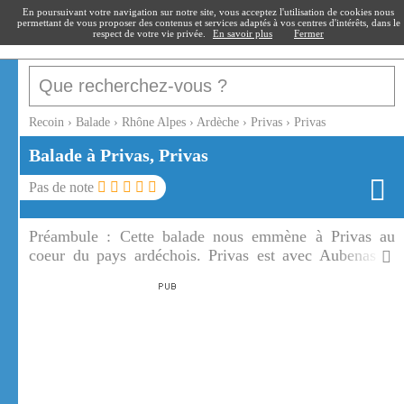
recoin
.fr
En poursuivant votre navigation sur notre site, vous acceptez l'utilisation de cookies nous
permettant de vous proposer des contenus et services adaptés à vos centres d'intérêts, dans le
respect de votre vie privée.
En savoir plus
Fermer
Recoin
›
Balade
›
Rhône Alpes
›
Ardèche
›
Privas
›
Privas
Balade à Privas, Privas
Pas de note
Préambule :
Cette balade nous emmène à Privas au
coeur du pays ardéchois. Privas est avec Aubenas la
capitale du Marron glacé et de la crème de Marrons.