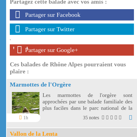
Partagez cette balade avec vos amis :
Partager sur Facebook
Partager sur Twitter
'
'
'
Partager sur Google+
Ces balades de Rhône Alpes pourraient vous
plaire :
Marmottes de l'Orgère
Les marmottes de l'orgère sont
approchées par une balade familiale des
plus faciles dans le parc national de la
Vanoise. Les marmottes de l'Orgère sont
1h
35 notes
visibles au fond d'un vallon juste en
dessous des 2000 m d'altitude.
Vallon de la Lenta