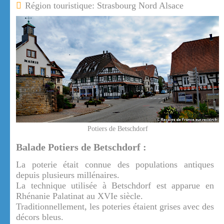
Région touristique: Strasbourg Nord Alsace
Potiers de Betschdorf
Balade Potiers de Betschdorf :
La poterie était connue des populations antiques
depuis plusieurs millénaires.
La technique utilisée à Betschdorf est apparue en
Rhénanie Palatinat au XVIe siècle.
Traditionnellement, les poteries étaient grises avec des
décors bleus.