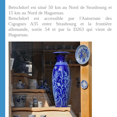
Betschdorf est situé 50 km au Nord de Strasbourg et
15 km au Nord de Haguenau.
Betschdorf est accessible par l'Autoroute des
Cigognes A35 entre Strasbourg et la frontière
allemande, sortie 54 et par la D263 qui vient de
Haguenau.