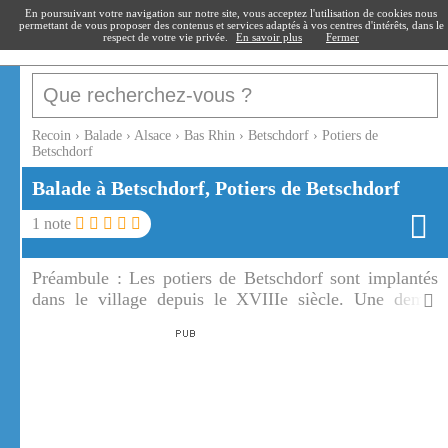
recoin
.fr
En poursuivant votre navigation sur notre site, vous acceptez l'utilisation de cookies nous
permettant de vous proposer des contenus et services adaptés à vos centres d'intérêts, dans le
respect de votre vie privée.
En savoir plus
Fermer
Recoin
›
Balade
›
Alsace
›
Bas Rhin
›
Betschdorf
›
Potiers de
Betschdorf
Balade à Betschdorf, Potiers de Betschdorf
1
note
Préambule :
Les potiers de Betschdorf sont implantés
dans le village depuis le XVIIIe siècle. Une demie
douzaine de potiers travaillent encore l'argile à
Betschdorf.