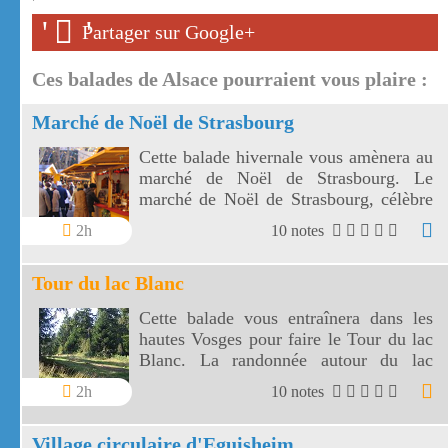
'
'
'
Partager sur Google+
Ces balades de Alsace pourraient vous plaire :
Marché de Noël de Strasbourg
Cette balade hivernale vous amènera au
marché de Noël de Strasbourg. Le
marché de Noël de Strasbourg, célèbre
dans le monde entier, est le plus beau de
2h
10 notes
France.
Tour du lac Blanc
Cette balade vous entraînera dans les
hautes Vosges pour faire le Tour du lac
Blanc. La randonnée autour du lac
Blanc est parsemée de panoramas
2h
10 notes
étendus et vertigineux.
Village circulaire d'Eguisheim