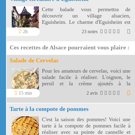
Cette balade vous permettra de
découvrir un village alsacien,
Eguisheim. Le charme d'Eguisheim est
le circuit des remparts avec ses ruelles
2h
23 notes
étroites bordées de vieilles maisons, si
étroites parfois qu'elles ressemblent à
Ces recettes de Alsace pourraient vous plaire :
des maisons de poupées, avec leurs
façades à colombages, multicolores et
Salade de Cervelas
fleuries.
Pour les amateurs de cervelas, voici une
salade facile à réaliser. L'oignon, le
persil et la crème ajoutés à la
mayonnaise donnent une saveur très
15 min
2 avis
agréable à cette salade de cervelas.
Tarte à la compote de pommes
C'est la saison des pommes! Voici une
tarte à la compote de pommes facile à
réaliser avec sa pointe de cannelle et