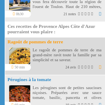
vous fera découvrir toute la région de
l'ouest de Toulon. Haut de 210 mètres,
le fort de Six Fours vous offre un vaste
0h30
21 notes
panorama vers une côte découpée, des
montagnes toulonnaises jusqu' aux îles
Ces recettes de Provence Alpes Côte d'Azur
de Marseille.
pourraient vous plaire :
Ragoût de pommes de terre
Le ragoût de pommes de terre de ma
grand-mère ravit toute la famille par sa
simplicité et sa saveur.
50 min
24 avis
Pérugines à la tomate
Les pérugines sont de petites saucisses
niçoises. Préparées avec une sauce
tomate, basilic, pancetta et olives
niçoises, vos pérugines vont
60 min
10 avis