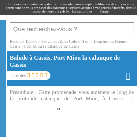
recoin
.fr
En poursuivant votre navigation sur notre site, vous acceptez l'utilisation de cookies nous
permettant de vous proposer des contenus et services adaptés à vos centres d'intérêts, dans le
respect de votre vie privée.
En savoir plus
Fermer
Recoin
›
Balade
›
Provence Alpes Côte d'Azur
›
Bouches du Rhône
›
Cassis
›
Port Miou la calanque de Cassis
Balade à Cassis, Port Miou la calanque de
Cassis
15
notes
Préambule :
Cette promenade vous amènera le long de
la profonde calanque de Port Miou, à Cassis. La
calanque de Port Miou sert de mouillage, mais à
l'embouchure la vue devient féerique avec le vert des
pins, le blanc des roches et le turquoise de la mer.