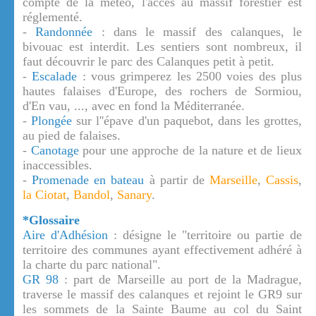
compte de la météo, l'accès au massif forestier est
réglementé.
-
Randonnée
: dans le massif des calanques, le
bivouac est interdit. Les sentiers sont nombreux, il
faut découvrir le parc des Calanques petit à petit.
-
Escalade
: vous grimperez les 2500 voies des plus
hautes falaises d'Europe, des rochers de Sormiou,
d'En vau, ..., avec en fond la Méditerranée.
-
Plongée
sur l''épave d'un paquebot, dans les grottes,
au pied de falaises.
-
Canotage
pour une approche de la nature et de lieux
inaccessibles.
-
Promenade en bateau
à partir de
Marseille
,
Cassis
,
la Ciotat
,
Bandol
,
Sanary
.
*Glossaire
Aire d'Adhésion
: désigne le "territoire ou partie de
territoire des communes ayant effectivement adhéré à
la charte du parc national".
GR 98
: part de Marseille au port de la Madrague,
traverse le massif des calanques et rejoint le GR9 sur
les sommets de la Sainte Baume au col du Saint