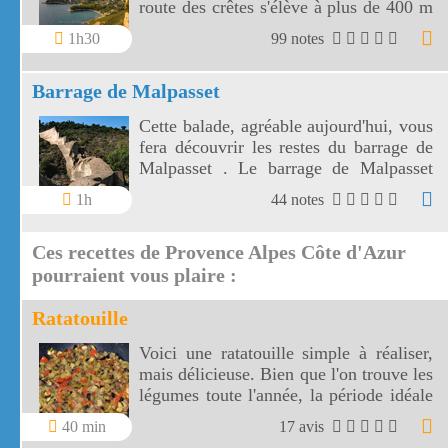
route des crêtes s'élève à plus de 400 m
et surplombe la mer au travers plusieurs
1h30
99 notes
virages.
Barrage de Malpasset
Cette balade, agréable aujourd'hui, vous
fera découvrir les restes du barrage de
Malpasset . Le barrage de Malpasset
dont la catastrophe a été vécue par la
1h
44 notes
France entière, est situé dans la vallée
du Reyran.
Ces recettes de Provence Alpes Côte d'Azur
pourraient vous plaire :
Ratatouille
Voici une ratatouille simple à réaliser,
mais délicieuse. Bien que l'on trouve les
légumes toute l'année, la période idéale
pour faire cette ratatouille bohémienne
40 min
17 avis
reste le printemps et l'été.