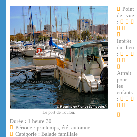
Point
de vue
:
Intérêt
du lieu
:
Attrait
pour
les
enfants
:
Le port de Toulon.
Durée : 1 heure 30
Période : printemps, été, automne
Catégorie : Balade familiale