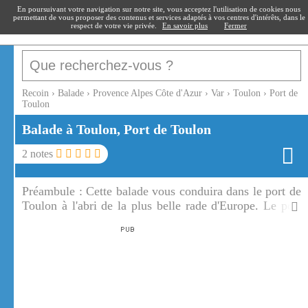
recoin
.fr
En poursuivant votre navigation sur notre site, vous acceptez l'utilisation de cookies nous
permettant de vous proposer des contenus et services adaptés à vos centres d'intérêts, dans le
respect de votre vie privée.
En savoir plus
Fermer
Recoin
›
Balade
›
Provence Alpes Côte d'Azur
›
Var
›
Toulon
›
Port de
Toulon
Balade à Toulon, Port de Toulon
2
notes
Préambule :
Cette balade vous conduira dans le port de
Toulon à l'abri de la plus belle rade d'Europe. Le port
de Toulon est le premier port militaire français.