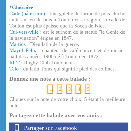
*Glossaire
Cade (pâtisserie)
: fine galette de farine de pois chiche
cuite au feu de bois à Toulon et sa région, la cade de
Toulon est plus épaisse que la Socca de Nice.
Cul-vers-ville
: est le surnom de la statue "le Génie de
la navigation" érigée en 1847.
Martius
: Dieu latin de la guerre.
Mayol Félix
: chanteur de café-concert et de music-
hall des années 1900 né à Toulon en 1872.
RCT
: Rugby Club Toulonnais.
Telo
: du latin Tolus qui signifie pied des collines.
Donnez une note à cette balade :
1
2
3
4
5
Cliquez sur la note de votre choix, 5 étant la meilleure
note.
Partagez cette balade avec vos amis :
Partager sur Facebook