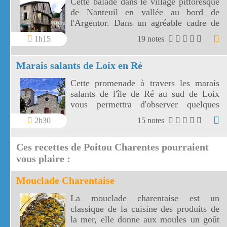
Cette balade dans le village pittoresque
de Nanteuil en vallée au bord de
l'Argentor. Dans un agréable cadre de
verdure vous découvrirez les rues
1h15
19 notes
médiévales et les vieilles maisons du
village pittoresque de Nanteuil.
Marais salants de Loix en Ré
Cette promenade à travers les marais
salants de l'île de Ré au sud de Loix
vous permettra d'observer quelques
oiseaux et surtout de voir de jolis
2h30
15 notes
paysages vers la mer ou les marais.
Ces recettes de Poitou Charentes pourraient
vous plaire :
Mouclade Charentaise
La mouclade charentaise est un
classique de la cuisine des produits de
la mer, elle donne aux moules un goût