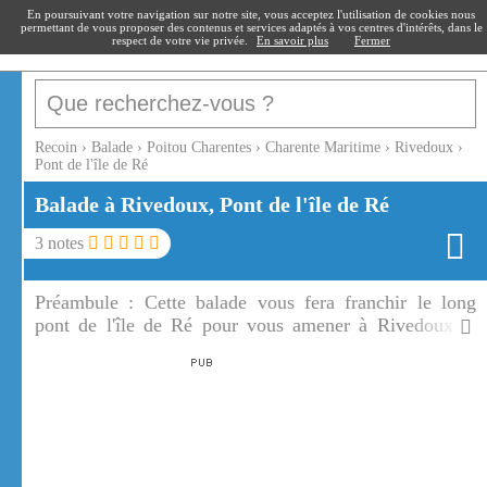
recoin
.fr
En poursuivant votre navigation sur notre site, vous acceptez l'utilisation de cookies nous
permettant de vous proposer des contenus et services adaptés à vos centres d'intérêts, dans le
respect de votre vie privée.
En savoir plus
Fermer
Recoin
›
Balade
›
Poitou Charentes
›
Charente Maritime
›
Rivedoux
›
Pont de l'île de Ré
Balade à Rivedoux, Pont de l'île de Ré
3
notes
Préambule :
Cette balade vous fera franchir le long
pont de l'île de Ré pour vous amener à Rivedoux la
première ville rencontrée en arrivant à l'île de Ré.