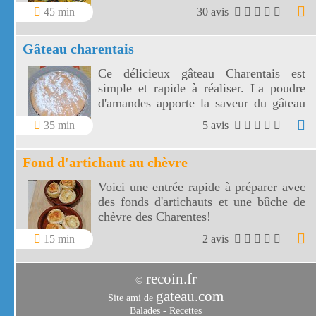
inhabituel et savoureux.
45 min
30 avis
Gâteau charentais
Ce délicieux gâteau Charentais est
simple et rapide à réaliser. La poudre
d'amandes apporte la saveur du gâteau
charentais pour le goûter des enfants ou
35 min
5 avis
le dessert des grands!
Fond d'artichaut au chèvre
Voici une entrée rapide à préparer avec
des fonds d'artichauts et une bûche de
chèvre des Charentes!
15 min
2 avis
recoin.fr
©
gateau.com
Site ami de
Balades
-
Recettes