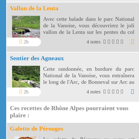
dessous des 2000 m d'altitude.
Vallon de la Lenta
Avec cette balade dans le parc National
de la Vanoise, vous découvrirez le joli
vallon de la Lenta sur les pentes du col
de l'Iseran. Le vallon de la Lenta fait
2h
4 notes
face au glacier des Evettes et à la vallée
de l'Arc. Le col de l'Iseran est le plus
Sentier des Agneaux
haut de France.
Cette randonnée, en bordure du parc
National de la Vanoise, vous entraînera
le long de l'Arc, de Bonneval sur Arc au
hameau de l'Ecot, à travers éboulis et
2h
4 notes
prairies fleuries, avec en fond sonore les
marmottes et l'Arc.
Ces recettes de Rhône Alpes pourraient vous
plaire :
Galette de Pérouges