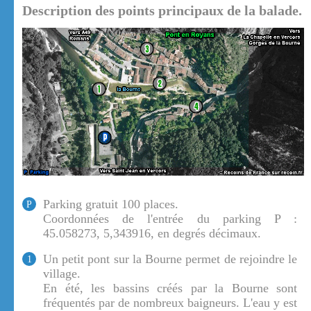
Description des points principaux de la balade.
Parking gratuit 100 places.
P
Coordonnées de l'entrée du parking P :
45.058273, 5,343916, en degrés décimaux.
Un petit pont sur la Bourne permet de rejoindre le
1
village.
En été, les bassins créés par la Bourne sont
fréquentés par de nombreux baigneurs. L'eau y est