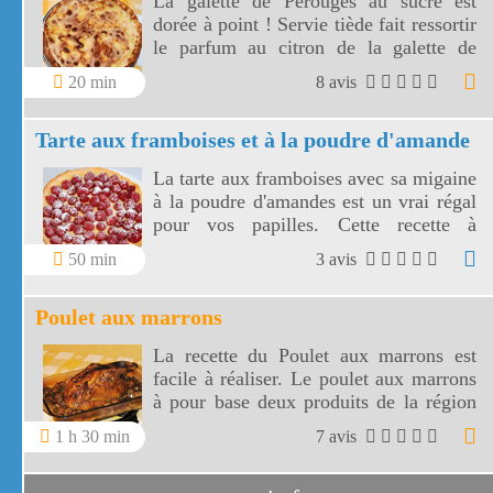
La galette de Pérouges au sucre est
dorée à point ! Servie tiède fait ressortir
le parfum au citron de la galette de
Pérouges.
20 min
8 avis
Tarte aux framboises et à la poudre d'amande
La tarte aux framboises avec sa migaine
à la poudre d'amandes est un vrai régal
pour vos papilles. Cette recette à
l'ancienne, très appétissante, va réveiller
50 min
3 avis
en vous un élan de gourmandise.
Poulet aux marrons
La recette du Poulet aux marrons est
facile à réaliser. Le poulet aux marrons
à pour base deux produits de la région
Rhône Alpes, le poulet de Bresse et les
1 h 30 min
7 avis
marrons.