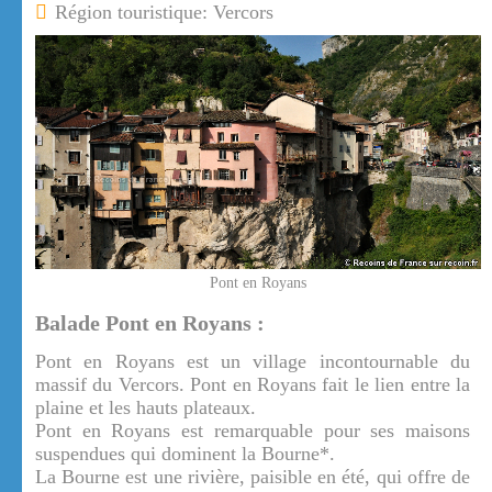
Région touristique: Vercors
Pont en Royans
Balade Pont en Royans :
Pont en Royans est un village incontournable du
massif du Vercors. Pont en Royans fait le lien entre la
plaine et les hauts plateaux.
Pont en Royans est remarquable pour ses maisons
suspendues qui dominent la Bourne*.
La Bourne est une rivière, paisible en été, qui offre de