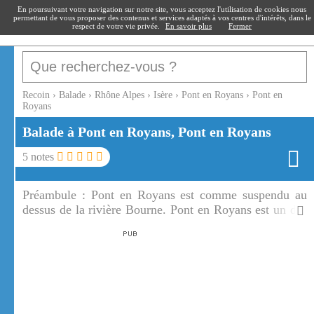
recoin
.fr
En poursuivant votre navigation sur notre site, vous acceptez l'utilisation de cookies nous
permettant de vous proposer des contenus et services adaptés à vos centres d'intérêts, dans le
respect de votre vie privée.
En savoir plus
Fermer
Recoin
›
Balade
›
Rhône Alpes
›
Isère
›
Pont en Royans
›
Pont en
Royans
Balade à Pont en Royans, Pont en Royans
5
notes
Préambule :
Pont en Royans est comme suspendu au
dessus de la rivière Bourne. Pont en Royans est un des
accès spectaculaires du massif du Vercors.