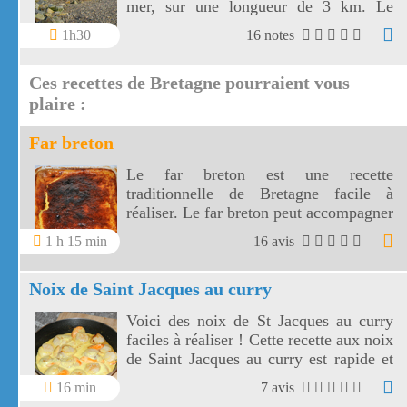
mer, sur une longueur de 3 km. Le
sillon de Talbert est un site unique en
1h30
16 notes
France.
Ces recettes de Bretagne pourraient vous
plaire :
Far breton
Le far breton est une recette
traditionnelle de Bretagne facile à
réaliser. Le far breton peut accompagner
un café ou un thé.
1 h 15 min
16 avis
Noix de Saint Jacques au curry
Voici des noix de St Jacques au curry
faciles à réaliser ! Cette recette aux noix
de Saint Jacques au curry est rapide et
excellente, sa crème au curry
16 min
7 avis
accompagne délicieusement vos pâtes