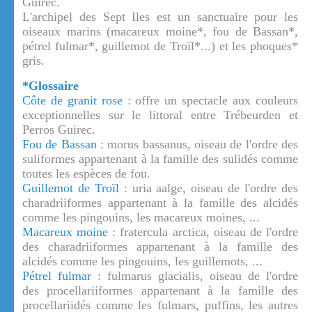
Guirec.
L'archipel des Sept Iles est un sanctuaire pour les
oiseaux marins (macareux moine*, fou de Bassan*,
pétrel fulmar*, guillemot de Troïl*...) et les phoques*
gris.
*Glossaire
Côte de granit rose
: offre un spectacle aux couleurs
exceptionnelles sur le littoral entre Trébeurden et
Perros Guirec.
Fou de Bassan
: morus bassanus, oiseau de l'ordre des
suliformes appartenant à la famille des sulidés comme
toutes les espèces de fou.
Guillemot de Troïl
: uria aalge, oiseau de l'ordre des
charadriiformes appartenant à la famille des alcidés
comme les pingouins, les macareux moines, ...
Macareux moine
: fratercula arctica, oiseau de l'ordre
des charadriiformes appartenant à la famille des
alcidés comme les pingouins, les guillemots, ...
Pétrel fulmar
: fulmarus glacialis, oiseau de l'ordre
des procellariiformes appartenant à la famille des
procellariidés comme les fulmars, puffins, les autres