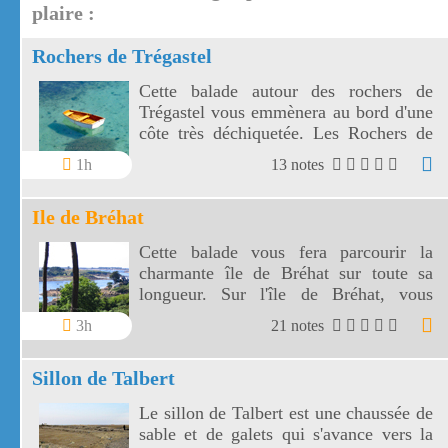
plaire :
Rochers de Trégastel
Cette balade autour des rochers de
Trégastel vous emmènera au bord d'une
côte très déchiquetée. Les Rochers de
Trégastel sont spectaculaires et leurs
1h
13 notes
formes sont évocatrices.
Ile de Bréhat
Cette balade vous fera parcourir la
charmante île de Bréhat sur toute sa
longueur. Sur l'île de Bréhat, vous
découvrirez une végétation surprenante
3h
21 notes
avec des palmiers et des plantes
méditerranéennes.
Sillon de Talbert
Le sillon de Talbert est une chaussée de
sable et de galets qui s'avance vers la