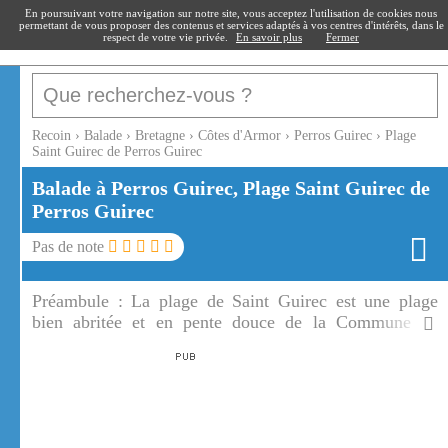
recoin
.fr
En poursuivant votre navigation sur notre site, vous acceptez l'utilisation de cookies nous
permettant de vous proposer des contenus et services adaptés à vos centres d'intérêts, dans le
respect de votre vie privée.
En savoir plus
Fermer
Recoin
›
Balade
›
Bretagne
›
Côtes d'Armor
›
Perros Guirec
›
Plage
Saint Guirec de Perros Guirec
Balade à Perros Guirec, Plage Saint Guirec de
Perros Guirec
Pas de note
Préambule :
La plage de Saint Guirec est une plage
bien abritée et en pente douce de la Commune de
Perros Guirec. La plage de Saint Guirec est entourée
par les rochers de granits roses.