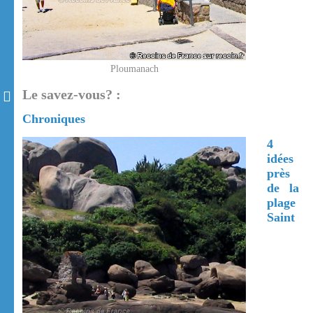
Ploumanach
Le savez-vous? :
Chroniques
4
idées
près
de la
plage
Saint