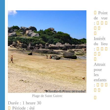
Point
de vue
:
Intérêt
du lieu
:
Attrait
pour
les
enfants
:
Plage de Saint Guirec
Durée : 1 heure 30
Période : été