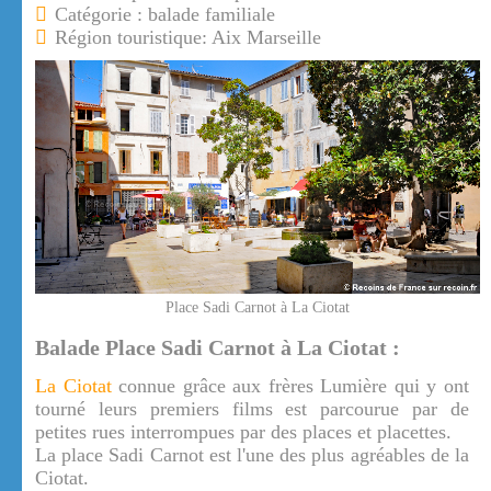
Catégorie : balade familiale
Région touristique: Aix Marseille
Place Sadi Carnot à La Ciotat
Balade Place Sadi Carnot à La Ciotat :
La Ciotat
connue grâce aux frères Lumière qui y ont
tourné leurs premiers films est parcourue par de
petites rues interrompues par des places et placettes.
La place Sadi Carnot est l'une des plus agréables de la
Ciotat.