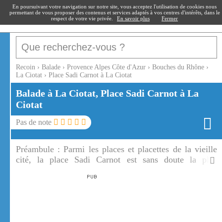
recoin
.fr
En poursuivant votre navigation sur notre site, vous acceptez l'utilisation de cookies nous
permettant de vous proposer des contenus et services adaptés à vos centres d'intérêts, dans le
respect de votre vie privée.
En savoir plus
Fermer
Recoin
›
Balade
›
Provence Alpes Côte d'Azur
›
Bouches du Rhône
›
La Ciotat
›
Place Sadi Carnot à La Ciotat
Balade à La Ciotat, Place Sadi Carnot à La
Ciotat
Pas de note
Préambule :
Parmi les places et placettes de la vieille
cité, la place Sadi Carnot est sans doute la plus
agréable de la Ciotat.