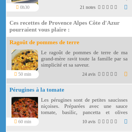
le fort de Six Fours vous offre un vaste
0h30
21 notes
panorama vers une côte découpée, des
montagnes toulonnaises jusqu' aux îles
Ces recettes de Provence Alpes Côte d'Azur
de Marseille.
pourraient vous plaire :
Ragoût de pommes de terre
Le ragoût de pommes de terre de ma
grand-mère ravit toute la famille par sa
simplicité et sa saveur.
50 min
24 avis
Pérugines à la tomate
Les pérugines sont de petites saucisses
niçoises. Préparées avec une sauce
tomate, basilic, pancetta et olives
niçoises, vos pérugines vont
60 min
10 avis
accompagner divinement vos pâtes
fraîches!