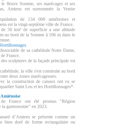
r le fleuve Somme, ses marécages et ses
as, Amiens est surnommée la Venise
pulation de 134 000 amiénoises et
ns est la vingt-septième ville de France.
e 50 km² de superficie a une altitude
4 m au bord de la Somme à 106 m dans le
mmune.
 Hortillonnages
dissociable de sa cathédrale Notre Dame,
 de France.
des sculptures de la façade principale est
athédrale, la ville s'est construite au bord
ntre deux zones marécageuses.
vec la construction de canaux ont vu se
quartier Saint Leu et les Hortillonnages*.
 Amiénoise
 de France ont été promus "Région
 la gastronomie" en 2023.
canard d’Amiens se présente comme un
te bien doré de forme rectangulaire ou