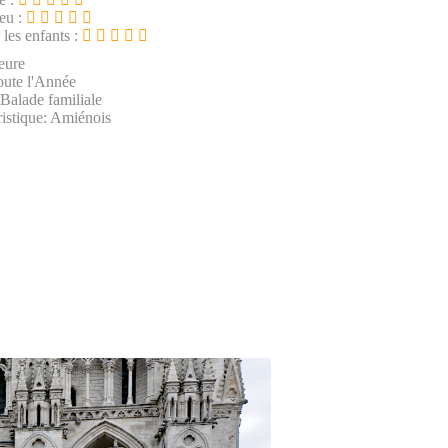
ieu :
 les enfants :
eure
oute l'Année
 Balade familiale
istique: Amiénois