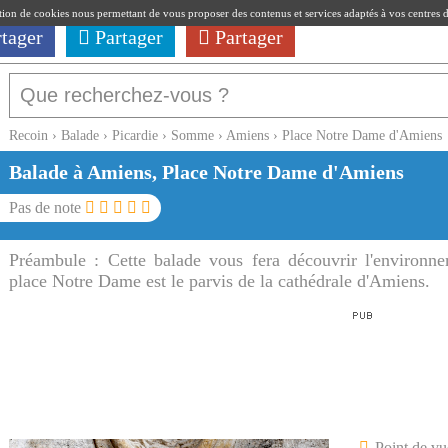
ation de cookies nous permettant de vous proposer des contenus et services adaptés à vos centres d'i
rtager
Partager
Partager
Recoin
›
Balade
›
Picardie
›
Somme
›
Amiens
›
Place Notre Dame d'Amiens
Balade à Amiens, Place Notre Dame d'Amiens
Pas de note
Préambule :
Cette balade vous fera découvrir l'environn
place Notre Dame est le parvis de la cathédrale d'Amiens.
Point de vu