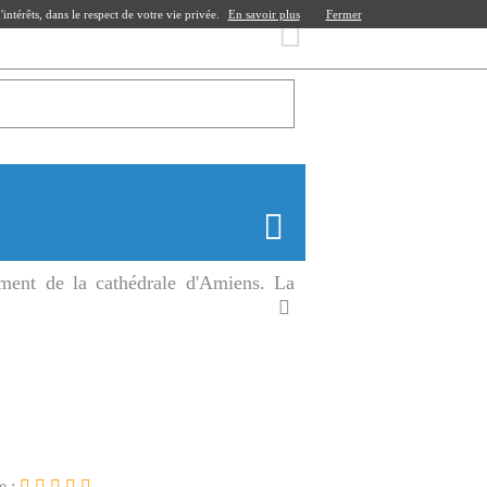
ntérêts, dans le respect de votre vie privée.
En savoir plus
Fermer
ement de la cathédrale d'Amiens. La
e :