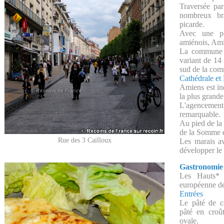
Traversée pa
nombreux br
picarde.
Avec une po
amiénois, Amie
La commune d
variant de 1
sud de la co
Cathédrale et
Amiens est in
la plus grande
L'agencement 
remarquable.
Au pied de la c
de la Somme e
Rue des 3 Cailloux
Les marais a
développer le 
Gastronomie
Les Hauts*
européenne de
Entrées
Le pâté de 
pâté en croû
ovale.