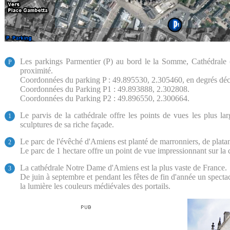
Les parkings Parmentier (P) au bord le la Somme, Cathédrale (
P
proximité.
Coordonnées du parking P : 49.895530, 2.305460, en degrés dé
Coordonnées du Parking P1 : 49.893888, 2.302808.
Coordonnées du Parking P2 : 49.896550, 2.300664.
Le parvis de la cathédrale offre les points de vues les plus lar
1
sculptures de sa riche façade.
Le parc de l'évêché d'Amiens est planté de marronniers, de platane
2
Le parc de 1 hectare offre un point de vue impressionnant sur la c
La cathédrale Notre Dame d'Amiens est la plus vaste de France.
3
De juin à septembre et pendant les fêtes de fin d'année un spectac
la lumière les couleurs médiévales des portails.