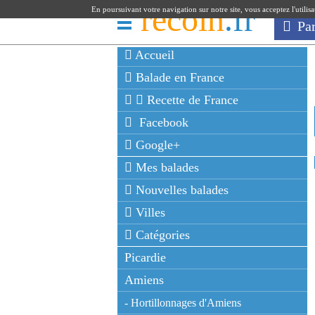
recoin
.fr
En poursuivant votre navigation sur notre site, vous acceptez l'utilis
Pa
Accueil
Balade en France
Recette de France
Facebook
Google+
Mes balades
Nouvelles balades
Villes
Catégories
Picardie
Amiens
- Hortillonnages d'Amiens