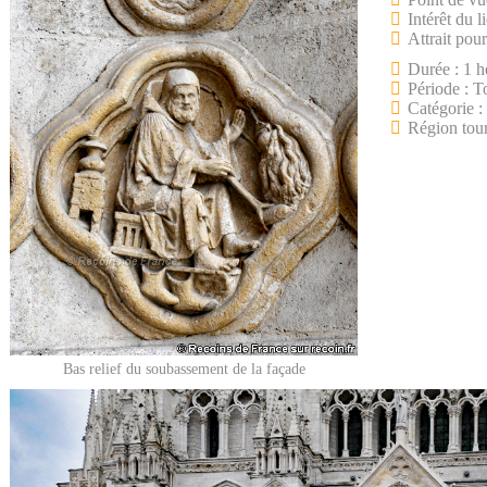
Intérêt du l
Attrait pour
Durée : 1 h
Période : T
Catégorie :
Région tour
Bas relief du soubassement de la façade