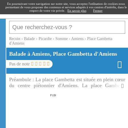
recoin
.fr
En poursuivant votre navigation sur notre site, vous acceptez l'utilisation de cookies nous
permettant de vous proposer des contenus et services adaptés à vos centres d'intérêts, dans le
respect de votre vie privée.
En savoir plus
Fermer
Recoin
›
Balade
›
Picardie
›
Somme
›
Amiens
›
Place Gambetta
d'Amiens
Balade à Amiens, Place Gambetta d'Amiens
Pas de note
Préambule :
La place Gambetta est située en plein cœur
du centre piétonnier d'Amiens. La place Gambetta
d'Amiens est le lieu de nombreuses activités comme un
été à Amiens ou le jardin du Père Noël.