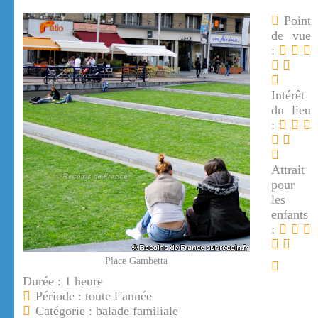
Point
de vue
:
Intérêt
du lieu
:
Attrait
pour
les
enfants
:
Place Gambetta
Durée : 1 heure
Période : toute l''année
Catégorie : balade familiale