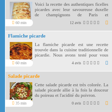
Voici la recette des authentiques ficelles
picardes avec leur savoureuse duxelle
de champignons de Paris et
échalotes.Les ficelles picardes sont le
60 min
12 avis
repas idéal de vos soirées d'hiver!
Flamiche picarde
La flamiche picarde est une recette
trouvée dans la cuisine traditionnelle de
picardie. Nous avons testé pour vous
cette flamiche picarde.
60 min
4 avis
Salade picarde
Cette salade picarde est très colorée. La
salade picarde allie à la fois la douceur
du poireau et l'acidité du poivron.
35 min
0 avis