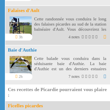
Somme au Crotoy.
Falaises d'Ault
Cette randonnée vous conduira le long
des falaises picardes au sud de la station
balnéaire d'Ault. Vous découvrirez les
falaises de craie blanche vues d'en haut
3h
4 notes
et d'en bas.
Baie d'Authie
Cette balade vous conduira dans la
séduisante baie d'Authie. La baie
d'Authie est un des derniers estuaires
sauvages d'Europe.
2h
7 notes
Ces recettes de Picardie pourraient vous plaire
:
Ficelles picardes