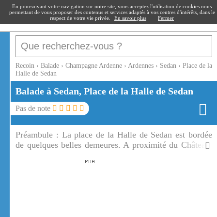
recoin
.fr
En poursuivant votre navigation sur notre site, vous acceptez l'utilisation de cookies nous
permettant de vous proposer des contenus et services adaptés à vos centres d'intérêts, dans le
respect de votre vie privée.
En savoir plus
Fermer
Recoin
›
Balade
›
Champagne Ardenne
›
Ardennes
›
Sedan
›
Place de la
Halle de Sedan
Balade à Sedan, Place de la Halle de Sedan
Pas de note
Préambule :
La place de la Halle de Sedan est bordée
de quelques belles demeures. A proximité du Château,
la place des Halles de Sedan est l'une des nombreuses
places du centre ville.