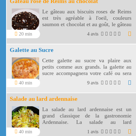
Gâteau rose de Reims au chocolat
Le gâteau aux biscuits roses de Reims
est très agréable à l'oeil, couleurs
saumon et chocolat et au goût, le gâteau
rose de Reims à des saveurs de kirsch et
20 min
4 avis
d'amande.
Galette au Sucre
Cette galette au sucre va plaire aux
petits comme aux grands. la galette au
sucre accompagnera votre café ou sera
le goûter idéal de vos enfants.
40 min
9 avis
Salade au lard ardennaise
La salade au lard ardennaise est un
grand classique de la gastronomie
Ardennaise. La salade au lard
ardennaise est une salade complète avec
40 min
1 avis
les lardons, les pommes de terre et la