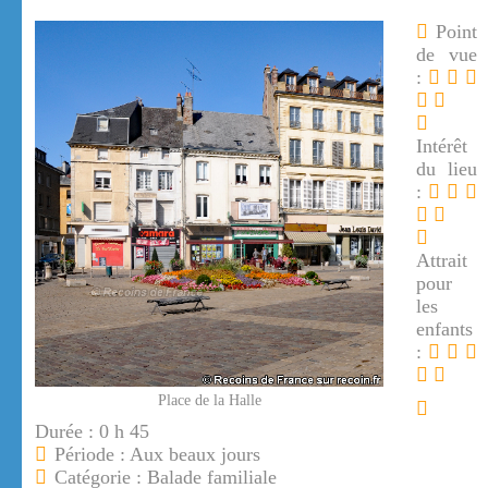
Point
de vue
:
Intérêt
du lieu
:
Attrait
pour
les
enfants
:
Place de la Halle
Durée : 0 h 45
Période : Aux beaux jours
Catégorie : Balade familiale