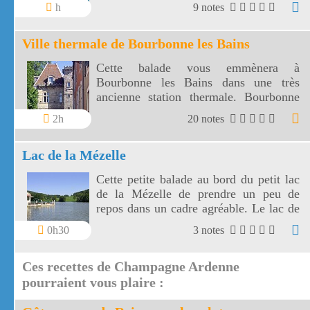
halte pour de nombreux oiseaux
h
9 notes
migrateurs.
Ville thermale de Bourbonne les Bains
Cette balade vous emmènera à
Bourbonne les Bains dans une très
ancienne station thermale. Bourbonne
les bains est une petite ville d'environ
2h
20 notes
2500 habitants entourée de prairies et de
forêts.
Lac de la Mézelle
Cette petite balade au bord du petit lac
de la Mézelle de prendre un peu de
repos dans un cadre agréable. Le lac de
la Mézelle vous donnera l'occasion de
0h30
3 notes
vous initier à la pêche.
Ces recettes de Champagne Ardenne
pourraient vous plaire :