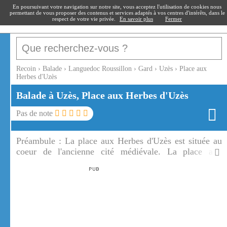
recoin
.fr
En poursuivant votre navigation sur notre site, vous acceptez l'utilisation de cookies nous
permettant de vous proposer des contenus et services adaptés à vos centres d'intérêts, dans le
respect de votre vie privée.
En savoir plus
Fermer
Recoin
›
Balade
›
Languedoc Roussillon
›
Gard
›
Uzès
›
Place aux
Herbes d'Uzès
Balade à Uzès, Place aux Herbes d'Uzès
Pas de note
Préambule :
La place aux Herbes d'Uzès est située au
coeur de l'ancienne cité médiévale. La place aux
Herbes d'Uzès est toujours très animée.