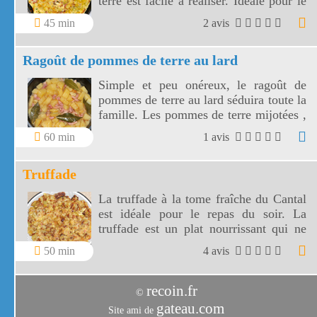
terre est facile à réaliser. Idéale pour le
dîner, cette omelette à l'ancienne sera
45 min
2 avis
accompagnée d'une salade verte.
Ragoût de pommes de terre au lard
Simple et peu onéreux, le ragoût de
pommes de terre au lard séduira toute la
famille. Les pommes de terre mijotées ,
fondantes et goûteuses accompagneront
60 min
1 avis
des saucisses ou un rôti de porc.
Truffade
La truffade à la tome fraîche du Cantal
est idéale pour le repas du soir. La
truffade est un plat nourrissant qui ne
demande qu'une petite salade pour
50 min
4 avis
l'accompagner !
recoin.fr
©
gateau.com
Site ami de