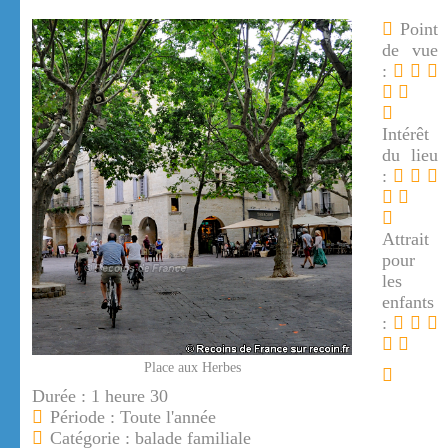
Point
de vue
:
Intérêt
du lieu
:
Attrait
pour
les
enfants
:
Place aux Herbes
Durée : 1 heure 30
Période : Toute l'année
Catégorie : balade familiale