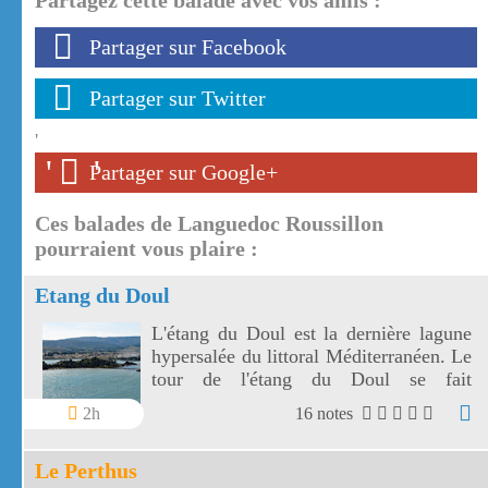
Partagez cette balade avec vos amis :
Partager sur Facebook
Partager sur Twitter
'
'
'
Partager sur Google+
Ces balades de Languedoc Roussillon
pourraient vous plaire :
Etang du Doul
L'étang du Doul est la dernière lagune
hypersalée du littoral Méditerranéen. Le
tour de l'étang du Doul se fait
facilement en 1 heure environ.
2h
16 notes
Le Perthus