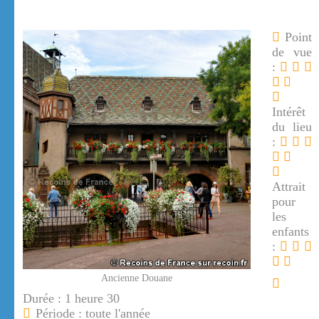
Point
de vue
:
Intérêt
du lieu
:
Attrait
pour
les
enfants
:
Ancienne Douane
Durée : 1 heure 30
Période : toute l'année