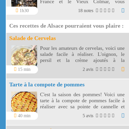
France et le Vieux Colmar, vous
découvrirez les maisons anciennes très
1h30
18 notes
colorées à pans de bois.
Ces recettes de Alsace pourraient vous plaire :
Salade de Cervelas
Pour les amateurs de cervelas, voici une
salade facile à réaliser. L'oignon, le
persil et la crème ajoutés à la
mayonnaise donnent une saveur très
15 min
2 avis
agréable à cette salade de cervelas.
Tarte à la compote de pommes
C'est la saison des pommes! Voici une
tarte à la compote de pommes facile à
réaliser avec sa pointe de cannelle et
belle à regarder avec ses croisillons!
40 min
5 avis