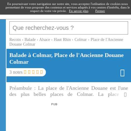
recoin
.fr
En poursuivant votre navigation sur notre site, vous acceptez l'utilisation de cookies nous
permettant de vous proposer des contenus et services adaptés à vos centres d'intérêts, dans le
respect de votre vie privée.
En savoir plus
Fermer
Recoin
›
Balade
›
Alsace
›
Haut Rhin
›
Colmar
›
Place de l'Ancienne
Douane Colmar
Balade à Colmar, Place de l'Ancienne Douane
Colmar
3
notes
Préambule :
La place de l'Ancienne Douane est l'une
des plus belles places de Colmar. La place de
l'Ancienne Douane de Colmar occupe l'entrée de la
Petite Venise.