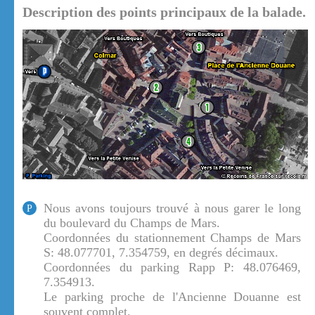
Description des points principaux de la balade.
Nous avons toujours trouvé à nous garer le long
P
du boulevard du Champs de Mars.
Coordonnées du stationnement Champs de Mars
S: 48.077701, 7.354759, en degrés décimaux.
Coordonnées du parking Rapp P: 48.076469,
7.354913.
Le parking proche de l'Ancienne Douanne est
souvent complet.